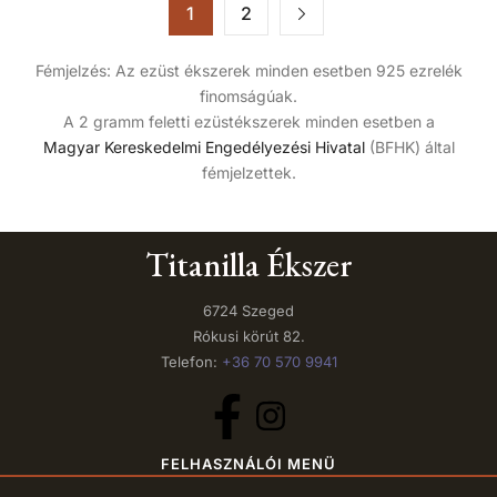
1
2
Fémjelzés: Az ezüst ékszerek minden esetben 925 ezrelék
finomságúak.
A 2 gramm feletti ezüstékszerek minden esetben a
Magyar Kereskedelmi Engedélyezési Hivatal
(BFHK) által
fémjelzettek.
Titanilla Ékszer
6724 Szeged
Rókusi körút 82.
Telefon:
+36 70 570 9941
FELHASZNÁLÓI MENÜ