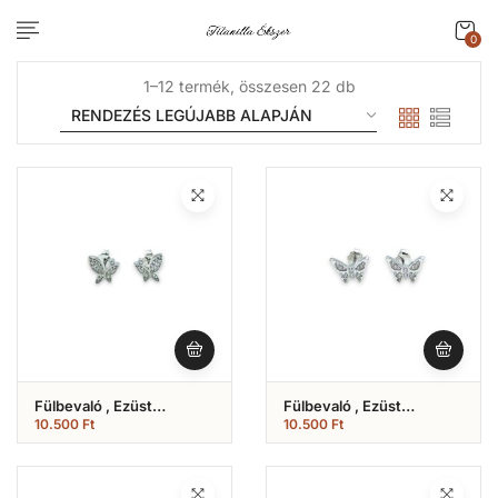
0
1–12 termék, összesen 22 db
Fülbevaló , Ezüst
Fülbevaló , Ezüst
Pillangós (Nr.25)
Pillangós (Nr.24)
10.500
Ft
10.500
Ft