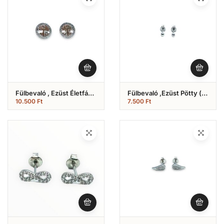
Fülbevaló , Ezüst Életfás
Fülbevaló ,Ezüst Pötty (
(Nr.23)
Nr.22)
10.500
Ft
7.500
Ft