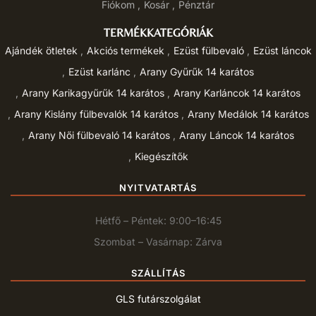
Fiókom
Kosár
Pénztár
TERMÉKKATEGÓRIÁK
Ajándék ötletek
Akciós termékek
Ezüst fülbevaló
Ezüst láncok
Ezüst karlánc
Arany Gyűrűk 14 karátos
Arany Karikagyűrűk 14 karátos
Arany Karláncok 14 karátos
Arany Kislány fülbevalók 14 karátos
Arany Medálok 14 karátos
Arany Női fülbevaló 14 karátos
Arany Láncok 14 karátos
Kiegészítők
NYITVATARTÁS
Hétfő – Péntek: 9:00–16:45
Szombat – Vasárnap: Zárva
SZÁLLÍTÁS
GLS futárszolgálat