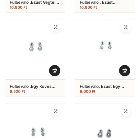
Fülbevaló ,Ezüst Végtelen
Fülbevaló , Ezüst
Jeles (Nr.21)
Angyalszárnyas ( Nr.20)
10.900
Ft
10.900
Ft
Fülbevaló ,Egy Köves
Fülbevaló, Ezüst Egy
Ezüst ( Nr.19)
Köves (Nr.18)
9.500
Ft
9.000
Ft