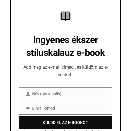
Ingyenes ékszer
stíluskalauz e-book
Add meg az e-mail címed , és küldöm az e-
bookot :
Név (opcionális)
Név
(opcionális)
E-mail címed
E-
mail
KÜLDD EL AZ E-BOOKOT
cím