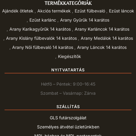
TERMÉKKATEGÓRIÁK
Ajándék ötletek
Akciós termékek
Ezüst fülbevaló
Ezüst láncok
Ezüst karlánc
Arany Gyűrűk 14 karátos
Arany Karikagyűrűk 14 karátos
Arany Karláncok 14 karátos
Arany Kislány fülbevalók 14 karátos
Arany Medálok 14 karátos
Arany Női fülbevaló 14 karátos
Arany Láncok 14 karátos
Kiegészítők
NYITVATARTÁS
Hétfő – Péntek: 9:00–16:45
Szombat – Vasárnap: Zárva
SZÁLLÍTÁS
GLS futárszolgálat
Személyes átvétel üzletünkben
MPL házhoz és MPL postapontok