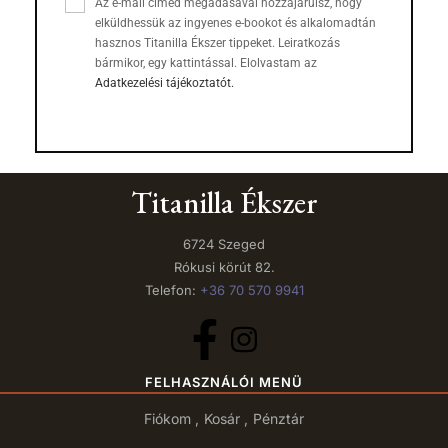
Az e-mail címed megadásával hozzájárulsz, hogy
elküldhessük az ingyenes e-bookot és alkalomadtán
hasznos Titanilla Ékszer tippeket. Leiratkozás
bármikor, egy kattintással. Elolvastam az
Adatkezelési tájékoztatót.
Titanilla Ékszer
6724 Szeged
Rókusi körút 82.
Telefon:
+36 70 570 9941
FELHASZNÁLÓI MENÜ
Fiókom
Kosár
Pénztár