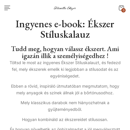
0
Ingyenes e-book: Ékszer
Stíluskalauz
Tudd meg, hogyan válassz ékszert. Ami
igazán illik a személyiségedhez !
Töltsd le most az ingyenes Ékszer Stíluskalauzt, és fedezd
fel, mely ékszerek emelik ki legjobban a stílusodat és az
egyéniségedet.
Ebben a rövid, inspiráló útmutatóban megmutatom, hogy
mely anyagok és színek állnak jól a bőrtónusodhoz.
Mely klasszikus darabok nem hiányozhatnak a
gyűjteményedből.
Hogyan kombináld az ékszereidet stílusosan.
És hogyan növelhetik az önbizalmadat a jól megválasztott