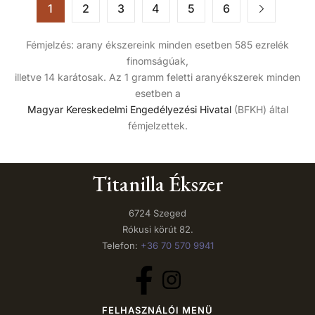
1
2
3
4
5
6
Fémjelzés: arany ékszereink minden esetben 585 ezrelék
finomságúak,
illetve 14 karátosak. Az 1 gramm feletti aranyékszerek minden
esetben a
Magyar Kereskedelmi Engedélyezési Hivatal
(BFKH) által
fémjelzettek.
Titanilla Ékszer
6724 Szeged
Rókusi körút 82.
Telefon:
+36 70 570 9941
FELHASZNÁLÓI MENÜ