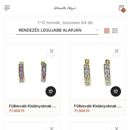
0
1–12 termék, összesen 64 db
Fülbevaló Kislányoknak ,1
Fülbevaló Kislányoknak ,1
Soros Rózsaszín És Fehér
Soros Fehér Köves
71.500
Ft
71.500
Ft
Köves Modell (Nr.65)
Modell (Nr.64)