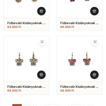
Fülbevaló Kislányoknak ,
Fülbevaló Kislányoknak ,
Fehér És Rózsaszín Köves
Pillangós , Fehér Arany
63.600
Ft
66.000
Ft
Modell (Nr.57)
Modell (Nr.56)
Fülbevaló Kislányoknak ,
Fülbevaló Kislányoknak ,
Pillangós Modell , Fehér
Pillangós Modell , Fehér
68.900
Ft
68.900
Ft
Kövekkel (Nr.55)
És Rózsaszín Köves (
Nr.54)