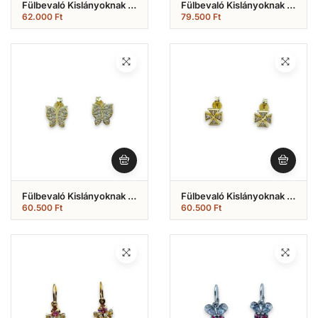
Fülbevaló Kislányoknak ,
Fülbevaló Kislányoknak ,
Szív Formájú Francia
Köves Pillangós Modell
62.000
Ft
79.500
Ft
Záras Modell ( Nr.61)
(Nr.60)
Fülbevaló Kislányoknak ,
Fülbevaló Kislányoknak ,
Fehér Köves Pillangós
4 Köves Bedugós Modell
60.500
Ft
60.500
Ft
Modell (Nr.59)
( Nr.58)