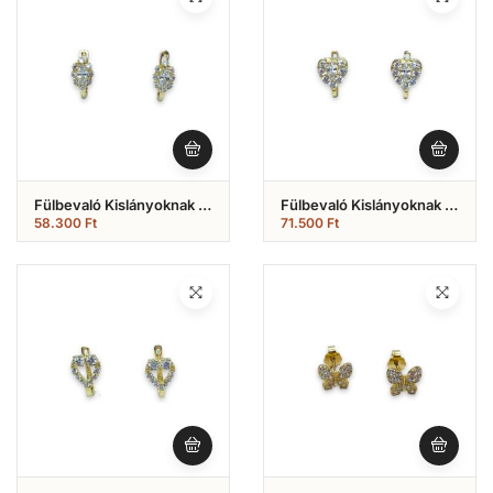
Fülbevaló Kislányoknak ,
Fülbevaló Kislányoknak ,
Virágos Francia Záras
Szíves Francia Záras
58.300
Ft
71.500
Ft
Modell (Nr.63)
Modell ( Nr.62)