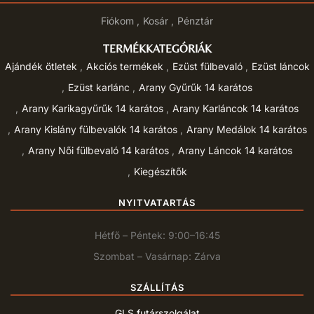
Fiókom
Kosár
Pénztár
TERMÉKKATEGÓRIÁK
Ajándék ötletek
Akciós termékek
Ezüst fülbevaló
Ezüst láncok
Ezüst karlánc
Arany Gyűrűk 14 karátos
Arany Karikagyűrűk 14 karátos
Arany Karláncok 14 karátos
Arany Kislány fülbevalók 14 karátos
Arany Medálok 14 karátos
Arany Női fülbevaló 14 karátos
Arany Láncok 14 karátos
Kiegészítők
NYITVATARTÁS
Hétfő – Péntek: 9:00–16:45
Szombat – Vasárnap: Zárva
SZÁLLÍTÁS
GLS futárszolgálat