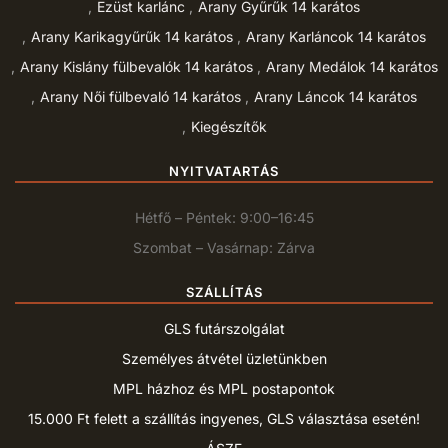
Ezüst karlánc
Arany Gyűrűk 14 karátos
Arany Karikagyűrűk 14 karátos
Arany Karláncok 14 karátos
Arany Kislány fülbevalók 14 karátos
Arany Medálok 14 karátos
Arany Női fülbevaló 14 karátos
Arany Láncok 14 karátos
Kiegészítők
NYITVATARTÁS
Hétfő – Péntek: 9:00–16:45
Szombat – Vasárnap: Zárva
SZÁLLÍTÁS
GLS futárszolgálat
Személyes átvétel üzletünkben
MPL házhoz és MPL postapontok
15.000 Ft felett a szállítás ingyenes, GLS választása esetén!