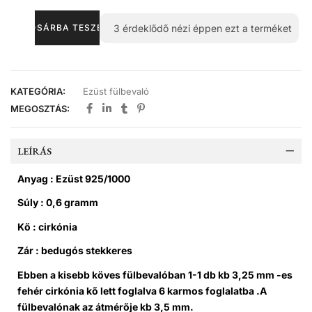
3
érdeklődő nézi éppen ezt a terméket
KOSÁRBA TESZEM
KATEGÓRIA:
Ezüst fülbevaló
MEGOSZTÁS:
LEÍRÁS
Anyag : Ezüst 925/1000
Súly : 0,6 gramm
Kő : cirkónia
Zár : bedugós stekkeres
Ebben a kisebb köves fülbevalóban 1-1 db kb 3,25 mm -es
fehér cirkónia kő lett foglalva 6 karmos foglalatba .A
fülbevalónak az átmérője kb 3,5 mm.