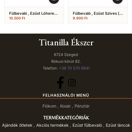
Fülbevaló , Ezüst Lóhere
Fülbevaló , Ezüst Szíves (
Formájú (Nr.11)
Nr.4)
10.500
Ft
9.900
Ft
Titanilla Ékszer
6724 Szeged
Rókusi körút 82.
Telefon:
+36 70 570 9941
FELHASZNÁLÓI MENÜ
Fiókom
Kosár
Pénztár
TERMÉKKATEGÓRIÁK
Ajándék ötletek
Akciós termékek
Ezüst fülbevaló
Ezüst láncok