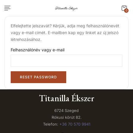
0
Elfelejtette jelszavát? Kérjük, adja meg felhasználónevét
vagy e-mail címét. E-mailben kap egy linket az új jelszó
létrehozásához.
Felhasználónév vagy e-mail
RESET PASSWORD
Titanilla Ékszer
6724 Szeged
Rókusi körút 82.
Telefon:
+36 70 570 9941