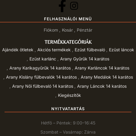
FELHASZNÁLÓI MENÜ
Fiókom
Kosár
Pénztár
TERMÉKKATEGÓRIÁK
Ajándék ötletek
Akciós termékek
Ezüst fülbevaló
Ezüst láncok
Ezüst karlánc
Arany Gyűrűk 14 karátos
Arany Karikagyűrűk 14 karátos
Arany Karláncok 14 karátos
Arany Kislány fülbevalók 14 karátos
Arany Medálok 14 karátos
Arany Női fülbevaló 14 karátos
Arany Láncok 14 karátos
Kiegészítők
NYITVATARTÁS
Hétfő – Péntek: 9:00–16:45
Szombat – Vasárnap: Zárva