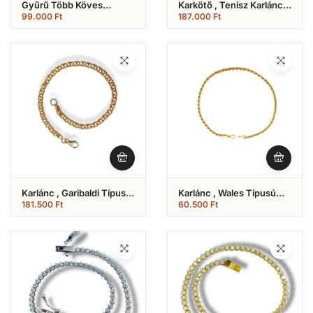
Gyűrű Több Köves
Karkötő , Tenisz Karlánc ,
(Nr.66)
Sárga Arany , Fehér
99.000
Ft
187.000
Ft
Cirkónia Köves (Nr.46)
Karlánc , Garibaldi Típusú
Karlánc , Wales Típusú
Karkötő (Nr.44)
Női Karkötő (Nr.43)
181.500
Ft
60.500
Ft