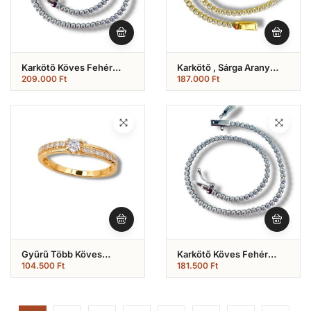
Karkötő Köves Fehér
Karkötő , Sárga Arany
Arany “tenisz”, Női
Tenisz Karlánc , Cirkónia
209.000
Ft
187.000
Ft
Karlánc (Nr.45)
Kövekkel (Nr.42)
Gyűrű Több Köves
Karkötő Köves Fehér
(Nr.65)
Arany “tenisz”, Női
104.500
Ft
181.500
Ft
Karlánc (Nr.41)