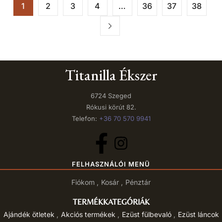
1
2
3
4
…
36
37
38
Titanilla Ékszer
6724 Szeged
Rókusi körút 82.
Telefon:
+36 70 570 9941
FELHASZNÁLÓI MENÜ
Fiókom
Kosár
Pénztár
TERMÉKKATEGÓRIÁK
Ajándék ötletek
Akciós termékek
Ezüst fülbevaló
Ezüst láncok