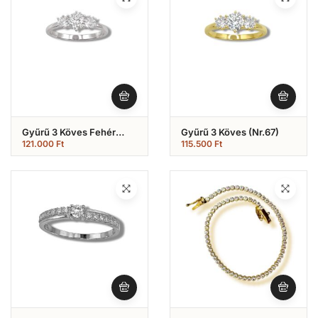
Gyűrű 3 Köves Fehér
Gyűrű 3 Köves (Nr.67)
Arany (Nr.68)
121.000
Ft
115.500
Ft