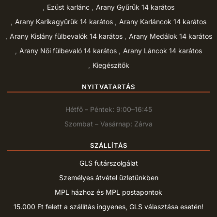
Ezüst karlánc
Arany Gyűrűk 14 karátos
Arany Karikagyűrűk 14 karátos
Arany Karláncok 14 karátos
Arany Kislány fülbevalók 14 karátos
Arany Medálok 14 karátos
Arany Női fülbevaló 14 karátos
Arany Láncok 14 karátos
Kiegészítők
NYITVATARTÁS
Hétfő – Péntek: 9:00–16:45
Szombat – Vasárnap: Zárva
SZÁLLÍTÁS
GLS futárszolgálat
Személyes átvétel üzletünkben
MPL házhoz és MPL postapontok
15.000 Ft felett a szállítás ingyenes, GLS választása esetén!