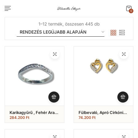
0
1–12 termék, összesen 445 db
Karikagyűrű , Fehér Arany
Fülbevaló, Apró Cirkónia
, Hullámos , Cirkónia
Köves , Szíves Modell
284.200
Ft
74.200
Ft
Köves Modell (Nr.40K)
(Nr.11)