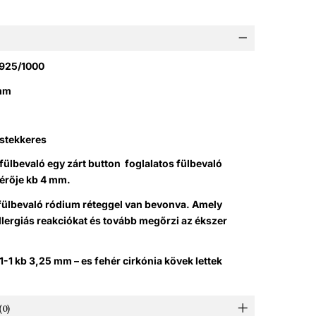
 925/1000
amm
 stekkeres
 fülbevaló egy zárt button foglalatos fülbevaló
érője kb 4 mm.
 fülbevaló ródium réteggel van bevonva. Amely
llergiás reakciókat és tovább megőrzi az ékszer
1-1 kb 3,25 mm – es fehér cirkónia kövek lettek
0)