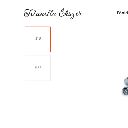
Titanilla Ékszer
Főold