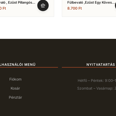
aló , Ezüst Pillangós
Fülbevaló ,Ezüst Egy Köves
)
(Nr.17)
00
Ft
8.700
Ft
LHASZNÁLÓI MENÜ
NYITVATARTÁS
Fiókom
Hétfő – Péntek: 9:00–
Kosár
Szombat – Vasárnap: 
Pénztár