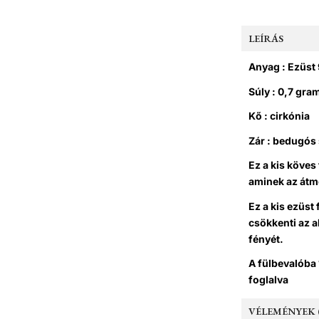
LEÍRÁS
Anyag : Ezüst
Súly : 0,7 gr
Kő : cirkónia
Zár : bedugós
Ez a kis köves
aminek az átm
Ez a kis ezüst
csökkenti az a
fényét.
A fülbevalóba 
foglalva
VÉLEMÉNYEK (