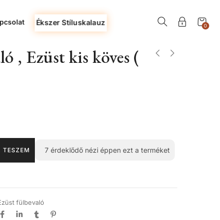
pcsolat
Ékszer Stíluskalauz
0
ó , Ezüst kis köves (
7
érdeklődő nézi éppen ezt a terméket
 TESZEM
Ezüst fülbevaló