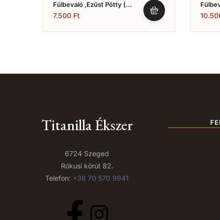
Fülbevaló ,Ezüst Pötty (
Fülbev
Nr.22)
(Nr.25
7.500
Ft
10.5
Titanilla Ékszer
FE
6724 Szeged
Rókusi körút 82.
Telefon:
+36 70 570 9941