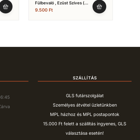
Fülbevaló , Ezüst Szíves (
Fülbe
Nr.5)
(Nr.2
9.500
Ft
10.5
SZÁLLÍTÁS
GLS futárszolgálat
16:45
Személyes átvétel üzletünkben
Zárva
MPL házhoz és MPL postapontok
15.000 Ft felett a szállítás ingyenes, GLS
választása esetén!