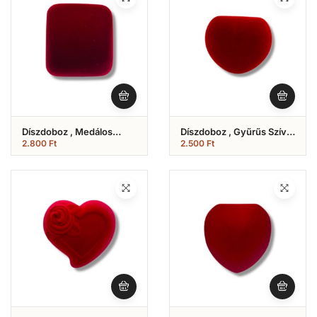
Díszdoboz , Medálos
Díszdoboz , Gyűrűs Szív
(Nr.5)
Formájú (Nr.4)
2.800
Ft
2.500
Ft