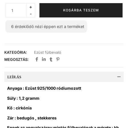
KOSÁRBA TESZEM
6
érdeklődő nézi éppen ezt a terméket
KATEGÓRIA:
Ezüst fülbevaló
MEGOSZTÁS:
LEÍRÁS
Anyaga : Ezüst 925/1000 ródiumozott
Súly : 1,2 gramm
Kő : cirkónia
Zár : bedugós , stekkeres
Ennek az angyalszárny mintás fülbevalónak a mérete : kb