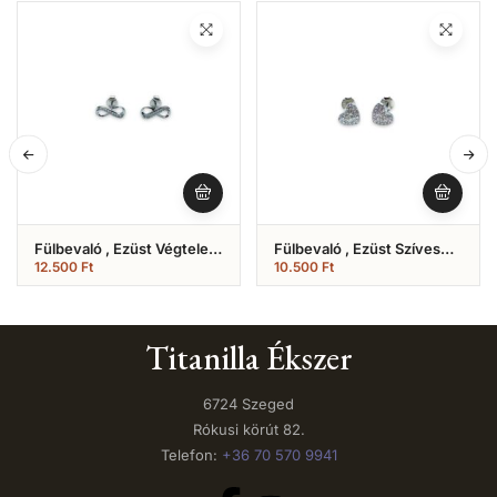
Fülbevaló , Ezüst Végtelen
Fülbevaló , Ezüst Szíves
Jeles ( Nr.6)
(Nr.12)
12.500
Ft
10.500
Ft
Titanilla Ékszer
6724 Szeged
Rókusi körút 82.
Telefon:
+36 70 570 9941