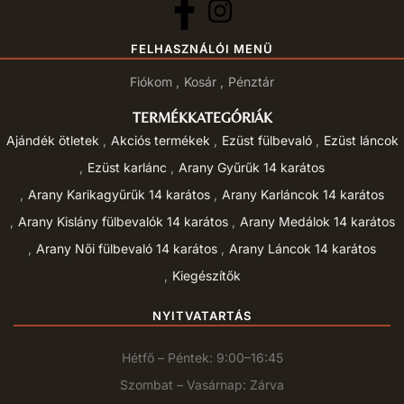
FELHASZNÁLÓI MENÜ
Fiókom
Kosár
Pénztár
TERMÉKKATEGÓRIÁK
Ajándék ötletek
Akciós termékek
Ezüst fülbevaló
Ezüst láncok
Ezüst karlánc
Arany Gyűrűk 14 karátos
Arany Karikagyűrűk 14 karátos
Arany Karláncok 14 karátos
Arany Kislány fülbevalók 14 karátos
Arany Medálok 14 karátos
Arany Női fülbevaló 14 karátos
Arany Láncok 14 karátos
Kiegészítők
NYITVATARTÁS
Hétfő – Péntek: 9:00–16:45
Szombat – Vasárnap: Zárva