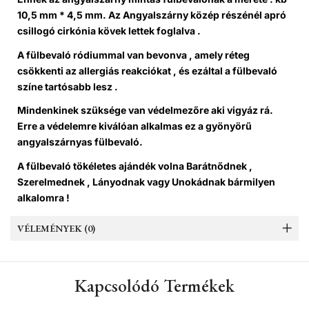
10,5 mm * 4,5 mm. Az Angyalszárny közép részénél apró
csillogó cirkónia kövek lettek foglalva .
A fülbevaló ródiummal van bevonva , amely réteg
csökkenti az allergiás reakciókat , és ezáltal a fülbevaló
színe tartósabb lesz .
Mindenkinek szüksége van védelmezőre aki vigyáz rá.
Erre a védelemre kiválóan alkalmas ez a gyönyörű
angyalszárnyas fülbevaló.
A fülbevaló tökéletes ajándék volna Barátnődnek ,
Szerelmednek , Lányodnak vagy Unokádnak bármilyen
alkalomra !
VÉLEMÉNYEK (0)
Kapcsolódó Termékek