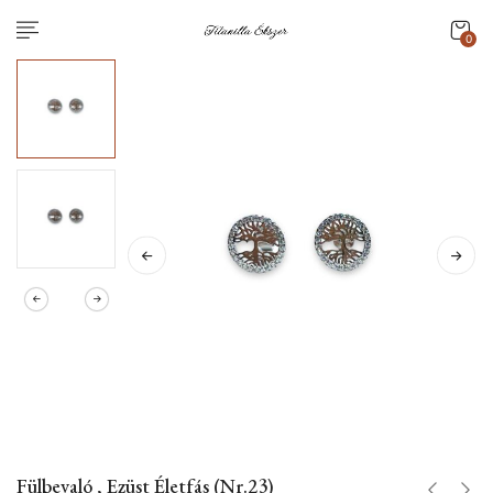
0
Fülbevaló , Ezüst Életfás (Nr.23)