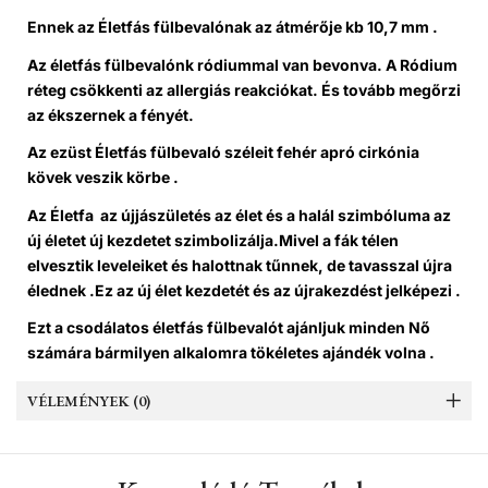
Ennek az Életfás fülbevalónak az átmérője kb 10,7 mm .
Az életfás fülbevalónk ródiummal van bevonva. A Ródium
réteg csökkenti az allergiás reakciókat. És tovább megőrzi
az ékszernek a fényét.
Az ezüst Életfás fülbevaló széleit fehér apró cirkónia
kövek veszik körbe .
Az Életfa az újjászületés az élet és a halál szimbóluma az
új életet új kezdetet szimbolizálja.Mivel a fák télen
elvesztik leveleiket és halottnak tűnnek, de tavasszal újra
élednek .Ez az új élet kezdetét és az újrakezdést jelképezi .
Ezt a csodálatos életfás fülbevalót ajánljuk minden Nő
számára bármilyen alkalomra tökéletes ajándék volna .
VÉLEMÉNYEK (0)