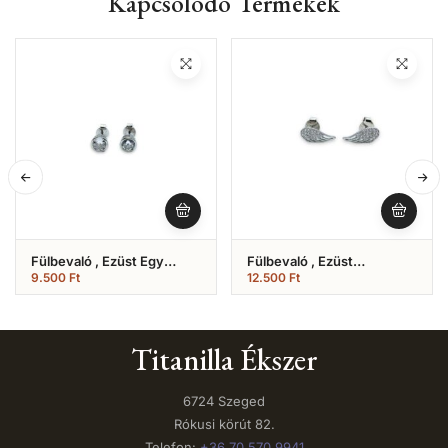
Kapcsolódó Termékek
Fülbevaló , Ezüst Egy
Fülbevaló , Ezüst
Köves (Nr.16)
Angyalszárny (Nr.2)
9.500
Ft
12.500
Ft
Titanilla Ékszer
6724 Szeged
Rókusi körút 82.
Telefon:
+36 70 570 9941