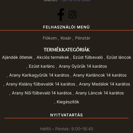
FELHASZNÁLÓI MENÜ
Fiókom
Kosár
Pénztár
TERMÉKKATEGÓRIÁK
Ajándék ötletek
Akciós termékek
Ezüst fülbevaló
Ezüst láncok
Ezüst karlánc
Arany Gyűrűk 14 karátos
Arany Karikagyűrűk 14 karátos
Arany Karláncok 14 karátos
Arany Kislány fülbevalók 14 karátos
Arany Medálok 14 karátos
Arany Női fülbevaló 14 karátos
Arany Láncok 14 karátos
Kiegészítők
NYITVATARTÁS
Hétfő – Péntek: 9:00–16:45