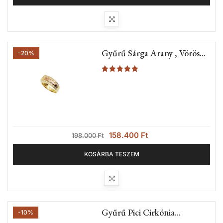
Gyűrű Sárga Arany , Vörös
-20%
Arany Betéttel (Nr.6A)
Értékelés:
5.00
/ 5
158.400
Ft
198.000
Ft
KOSÁRBA TESZEM
Gyűrű Pici Cirkónia
-10%