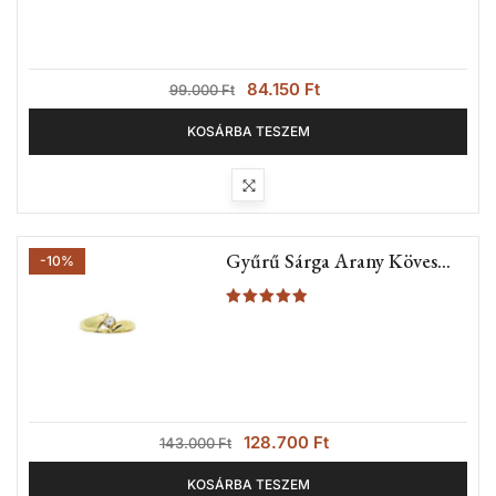
84.150
Ft
99.000
Ft
KOSÁRBA TESZEM
Gyűrű Sárga Arany Köves
-10%
Fazon (Nr.7A)
Értékelés:
5.00
/ 5
128.700
Ft
143.000
Ft
KOSÁRBA TESZEM