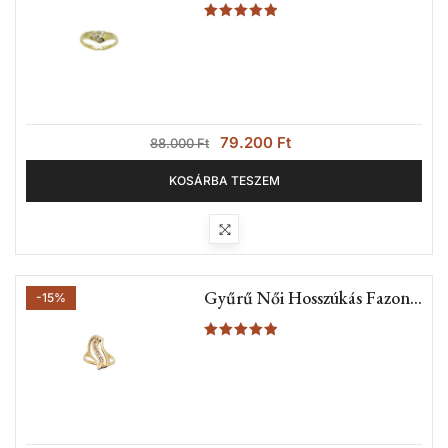
Kövekkel (Nr.5A)
Értékelés:
5.00
/ 5
79.200
Ft
88.000
Ft
KOSÁRBA TESZEM
Gyűrű Női Hosszúkás Fazonú
-15%
Gyűrű (Nr.4A)
Értékelés:
5.00
/ 5