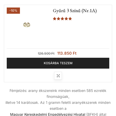
Gyűrű 3 Színű (Nr.1A)
-10%
Értékelés:
5.00
/ 5
113.850
Ft
126.500
Ft
KOSÁRBA TESZEM
Fémjelzés: arany ékszereink minden esetben 585 ezrelék
finomságúak,
illetve 14 karátosak. Az 1 gramm feletti aranyékszerek minden
esetben a
Magyar Kereskedelmi Engedélyezési Hivatal
(BFKH) által