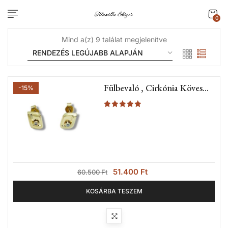
0
Mind a(z) 9 találat megjelenítve
Fülbevaló , Cirkónia Köves
-15%
Bedugós Fazon (Nr.12A)
Értékelés:
5.00
/ 5
51.400
Ft
60.500
Ft
KOSÁRBA TESZEM