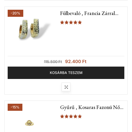
Fülbevaló , Francia Zárral
-20%
(Nr.10A)
Értékelés:
5.00
/ 5
92.400
Ft
115.500
Ft
KOSÁRBA TESZEM
Gyűrű , Kosaras Fazonú Női
-15%
Pecsétgyűrű (Nr.8A)
Értékelés:
5.00
/ 5