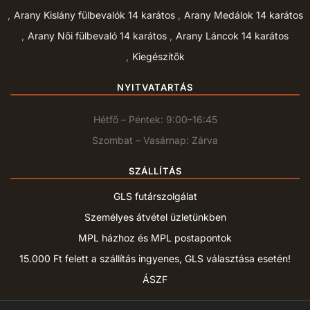
Arany Kislány fülbevalók 14 karátos
Arany Medálok 14 karátos
Arany Női fülbevaló 14 karátos
Arany Láncok 14 karátos
Kiegészítők
NYITVATARTÁS
Hétfő – Péntek: 9:00–16:45
Szombat – Vasárnap: Zárva
SZÁLLÍTÁS
GLS futárszolgálat
Személyes átvétel üzletünkben
MPL házhoz és MPL postapontok
15.000 Ft felett a szállítás ingyenes, GLS választása esetén!
ÁSZF