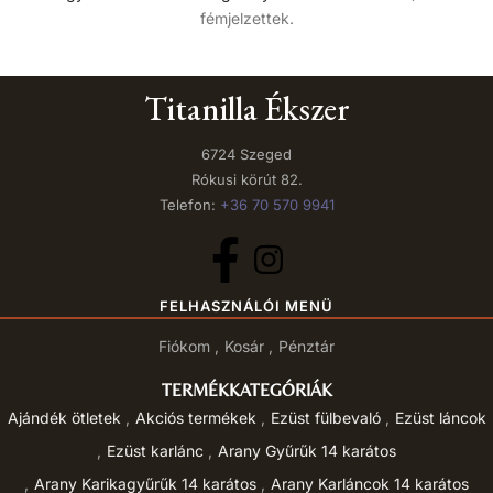
fémjelzettek.
Titanilla Ékszer
6724 Szeged
Rókusi körút 82.
Telefon:
+36 70 570 9941
FELHASZNÁLÓI MENÜ
Fiókom
Kosár
Pénztár
TERMÉKKATEGÓRIÁK
Ajándék ötletek
Akciós termékek
Ezüst fülbevaló
Ezüst láncok
Ezüst karlánc
Arany Gyűrűk 14 karátos
Arany Karikagyűrűk 14 karátos
Arany Karláncok 14 karátos