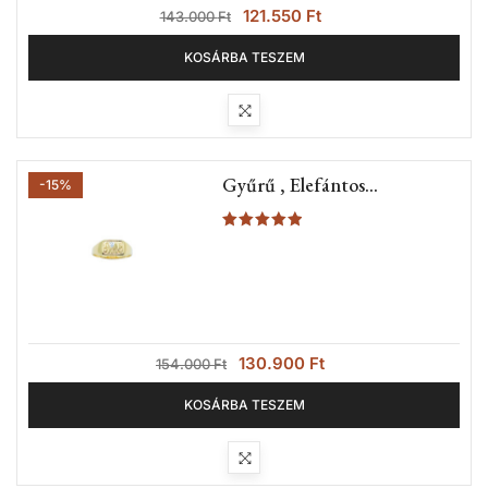
121.550
Ft
143.000
Ft
KOSÁRBA TESZEM
Gyűrű , Elefántos
-15%
Pecsétgyűrű (Nr.2A)
Értékelés:
5.00
/ 5
130.900
Ft
154.000
Ft
KOSÁRBA TESZEM