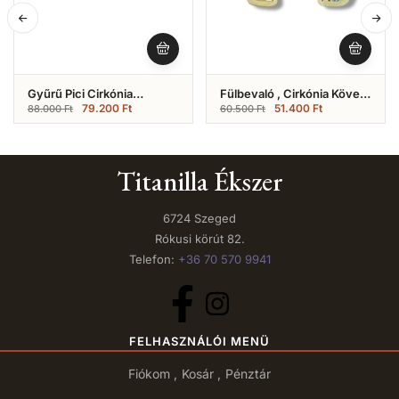
Gyűrű Pici Cirkónia
Fülbevaló , Cirkónia Köves
Kövekkel (Nr.5A)
Bedugós Fazon (Nr.12A)
79.200
Ft
51.400
Ft
88.000
Ft
60.500
Ft
Titanilla Ékszer
6724 Szeged
Rókusi körút 82.
Telefon:
+36 70 570 9941
FELHASZNÁLÓI MENÜ
Fiókom
Kosár
Pénztár