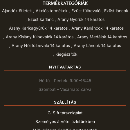
TERMÉKKATEGÓRIÁK
Ajándék ötletek
Akciós termékek
Ezüst fülbevaló
Ezüst láncok
Ezüst karlánc
Arany Gyűrűk 14 karátos
Arany Karikagyűrűk 14 karátos
Arany Karláncok 14 karátos
Arany Kislány fülbevalók 14 karátos
Arany Medálok 14 karátos
Arany Női fülbevaló 14 karátos
Arany Láncok 14 karátos
Kiegészítők
NYITVATARTÁS
Hétfő – Péntek: 9:00–16:45
Szombat – Vasárnap: Zárva
SZÁLLÍTÁS
GLS futárszolgálat
Személyes átvétel üzletünkben