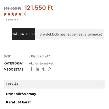
121.550
Ft
143.000
Ft
(
1
)
Értékelés
1
Készleten
5.00
az 5-
ből,
értékelés
alapján
3
érdeklődő nézi éppen ezt a terméket
KOSÁRBA TESZEM
SKU:
c16a5320fa47
KATEGÓRIA:
Akciós termékek
MEGOSZTÁS:
LEÍRÁS
Szín : vörös arany
Karát : 14 karát