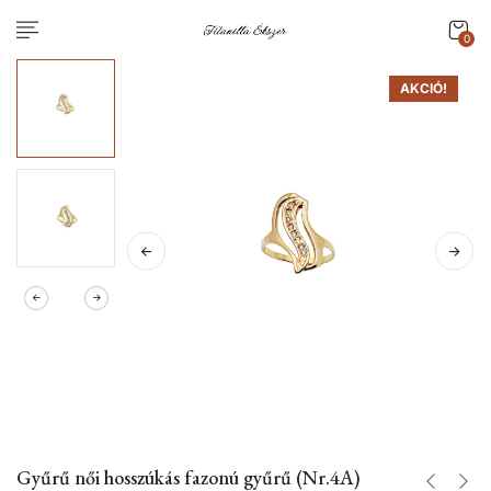
0
AKCIÓ!
Gyűrű női hosszúkás fazonú gyűrű (Nr.4A)