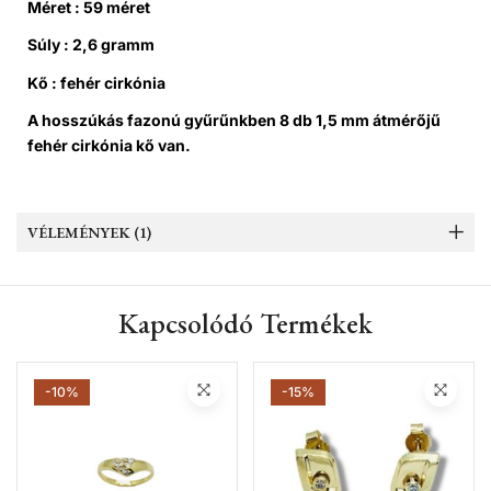
Méret : 59 méret
Súly : 2,6 gramm
Kő : fehér cirkónia
A hosszúkás fazonú gyűrűnkben 8 db 1,5 mm átmérőjű
fehér cirkónia kő van.
VÉLEMÉNYEK (1)
Kapcsolódó Termékek
-10%
-15%