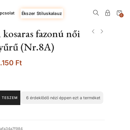
pcsolat
Ékszer Stíluskalauz
0
 kosaras fazonú női
gyűrű (Nr.8A)
.150
Ft
6
érdeklődő nézi éppen ezt a terméket
 TESZEM
1afa34a7f984