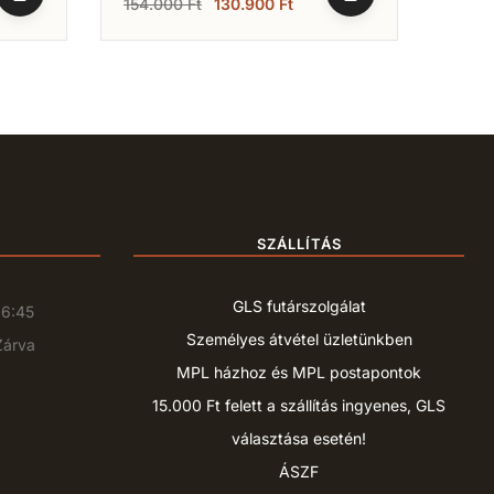
154.000
Ft
130.900
Ft
143.
SZÁLLÍTÁS
GLS futárszolgálat
16:45
Személyes átvétel üzletünkben
Zárva
MPL házhoz és MPL postapontok
15.000 Ft felett a szállítás ingyenes, GLS
választása esetén!
ÁSZF