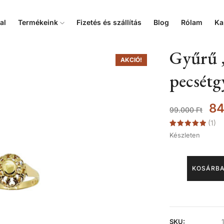
al
Termékeink
Fizetés és szállítás
Blog
Rólam
Ka
Gyűrű ,
AKCIÓ!
pecsét
84
99.000
Ft
(
1
)
Értékelés
1
Készleten
5.00
az 5-
ből,
értékelés
alapján
KOSÁRBA
SKU: