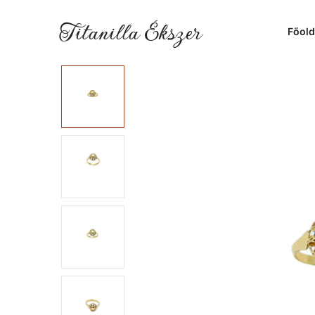
Titanilla Ékszer
Főold