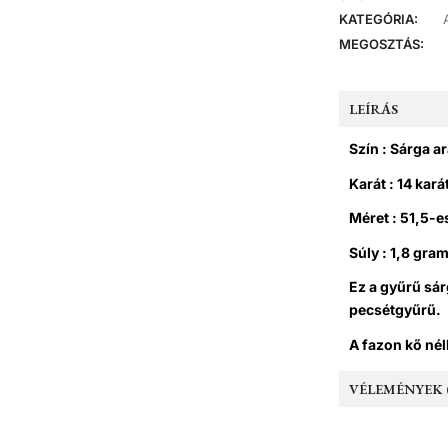
KATEGÓRIA:
MEGOSZTÁS:
LEÍRÁS
Szín : Sárga a
Karát : 14 kará
Méret : 51,5-
Súly : 1,8 gra
Ez a gyűrű sá
pecsétgyűrű.
A fazon kő nél
VÉLEMÉNYEK (