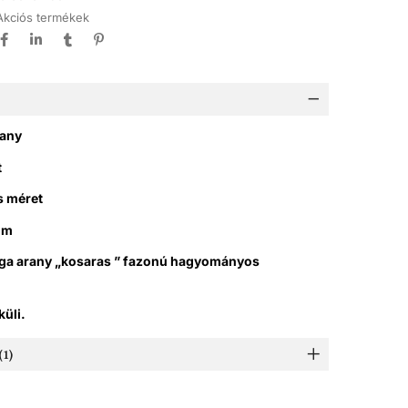
Akciós termékek
rany
t
es méret
mm
rga arany „kosaras ” fazonú hagyományos
küli.
1)