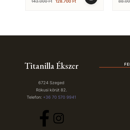
143.000
Ft
128.700
Ft
88.0
Titanilla Ékszer
FE
6724 Szeged
Rókusi körút 82.
Telefon:
+36 70 570 9941