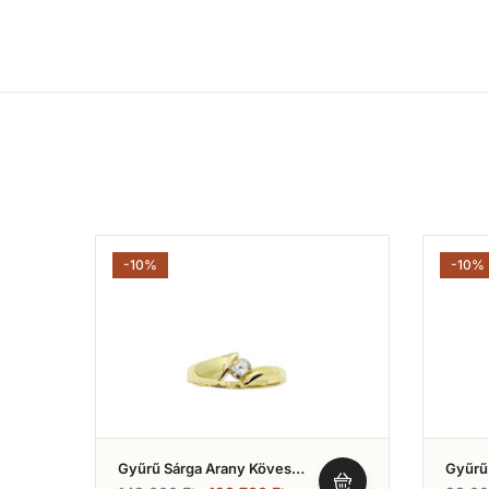
-10%
-10%
Gyűrű Sárga Arany Köves
Gyűrű 
Fazon (Nr.7A)
(Nr.5A