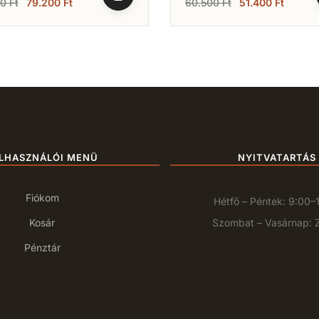
00
Ft
79.200
Ft
60.500
Ft
51.400
Ft
LHASZNÁLÓI MENÜ
NYITVATARTÁS
Fiókom
Hétfő – Péntek: 9:00–
Kosár
Szombat – Vasárnap: 
Pénztár