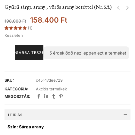
Gyűrű sárga arany , vörös arany betéttel (Nr.6A)
158.400
Ft
198.000
Ft
(
1
)
Értékelés
1
Készleten
5.00
az 5-
ből,
értékelés
alapján
5
érdeklődő nézi éppen ezt a terméket
KOSÁRBA TESZEM
SKU:
c45147dee729
KATEGÓRIA:
Akciós termékek
MEGOSZTÁS:
LEÍRÁS
Szín: Sárga arany