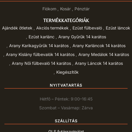
Fiókom
Kosár
Pénztár
TERMÉKKATEGÓRIÁK
Ajándék ötletek
Akciós termékek
Ezüst fülbevaló
Ezüst láncok
Ezüst karlánc
Arany Gyűrűk 14 karátos
Arany Karikagyűrűk 14 karátos
Arany Karláncok 14 karátos
Arany Kislány fülbevalók 14 karátos
Arany Medálok 14 karátos
Arany Női fülbevaló 14 karátos
Arany Láncok 14 karátos
Kiegészítők
NYITVATARTÁS
Hétfő – Péntek: 9:00–16:45
Szombat – Vasárnap: Zárva
SZÁLLÍTÁS
GLS futárszolgálat