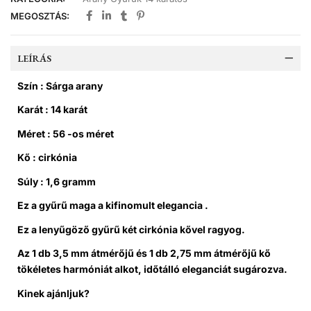
MEGOSZTÁS:
LEÍRÁS
Szín : Sárga arany
Karát : 14 karát
Méret : 56 -os méret
Kő : cirkónia
Súly : 1,6 gramm
Ez a gyűrű maga a kifinomult elegancia .
Ez a lenyűgöző gyűrű két cirkónia kővel ragyog.
Az 1 db 3,5 mm átmérőjű és 1 db 2,75 mm átmérőjű kő
tökéletes harmóniát alkot, időtálló eleganciát sugározva.
Kinek ajánljuk?