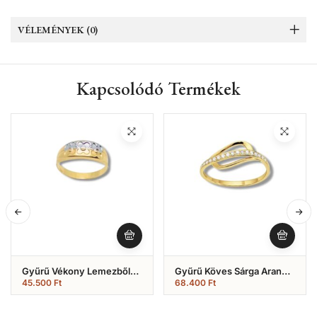
VÉLEMÉNYEK (0)
Kapcsolódó Termékek
Gyűrű Vékony Lemezből
Gyűrű Köves Sárga Arany
Kislányoknak (Nr.4)
(Nr.24)
45.500
Ft
68.400
Ft