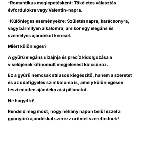
-Romantikus meglepetésként: Tökéletes választás
évfordulókra vagy Valentin-napra.
-Különleges eseményekre: Születésnapra, karácsonyra,
vagy bármilyen alkalomra, amikor egy elegáns és
személyes ajándékot keresel.
Miért különleges?
A gyűrű elegáns dizájnja és precíz kidolgozása a
viselőjének kifinomult megjelenést kölcsönöz.
Ez a gyűrű nemcsak stílusos kiegészítő, hanem a szeretet
és az odafigyelés szimbóluma is, amely különlegessé
teszi
minden ajándékozási pillanatot.
Ne hagyd ki!
Rendeld meg most, hogy néhány napon belül ezzel a
gyönyörű ajándékkal szerezz örömet szerettednek !