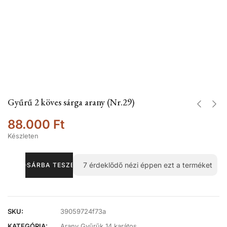
Gyűrű 2 köves sárga arany (Nr.29)
88.000
Ft
Készleten
7
érdeklődő nézi éppen ezt a terméket
KOSÁRBA TESZEM
SKU:
39059724f73a
KATEGÓRIA:
Arany Gyűrűk 14 karátos