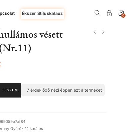
pcsolat
Ékszer Stíluskalauz
0
ullámos vésett
(Nr.11)
t
7
érdeklődő nézi éppen ezt a terméket
 TESZEM
069059b7ef84
Arany Gyűrűk 14 karátos