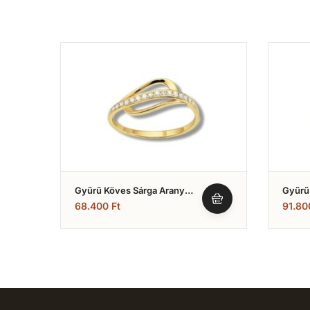
Gyűrű Köves Sárga Arany
Gyűrű 
(Nr.24)
Kövekk
68.400
Ft
91.8