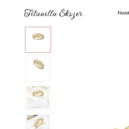
Titanilla Ékszer
Főold