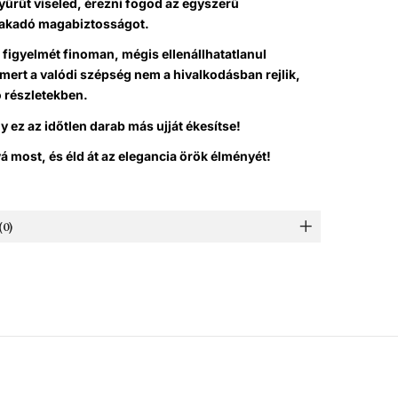
yűrűt viseled, érezni fogod az egyszerű
fakadó magabiztosságot.
figyelmét finoman, mégis ellenállhatatlanul
mert a valódi szépség nem a hivalkodásban rejlik,
 részletekben.
 ez az időtlen darab más ujját ékesítse!
 most, és éld át az elegancia örök élményét!
0)