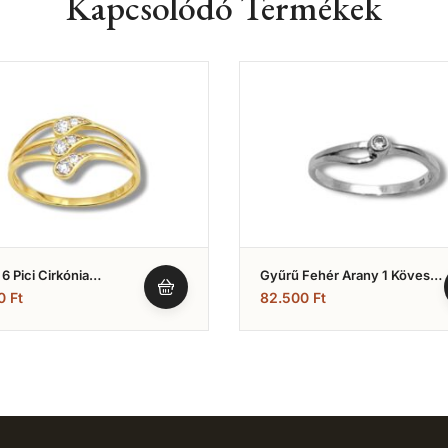
Kapcsolódó Termékek
6 Pici Cirkónia
Gyűrű Fehér Arany 1 Köves
el (Nr.49)
(Nr.20)
00
Ft
82.500
Ft