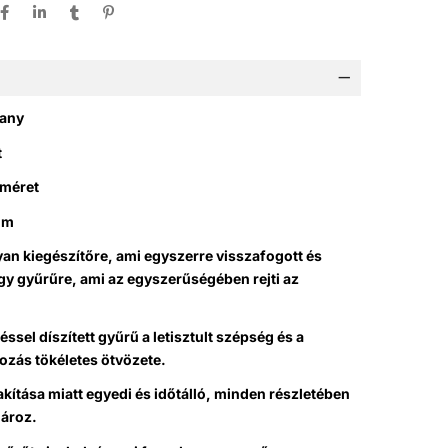
rany
t
 méret
mm
an kiegészítőre, ami egyszerre visszafogott és
gy gyűrűre, ami az egyszerűségében rejti az
éssel díszített gyűrű a letisztult szépség és a
ozás tökéletes ötvözete.
lakítása miatt egyedi és időtálló, minden részletében
ároz.