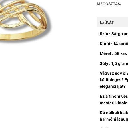
MEGOSZTÁS:
LEÍRÁS
Szín : Sárga a
Karát : 14 kará
Méret : 58 -as
Súly : 1,5 gra
Vágysz egy oly
különleges?
E
eleganciáját?
Ez a finom vés
mesteri kidolg
Kő nélküli kia
harmóniát sug