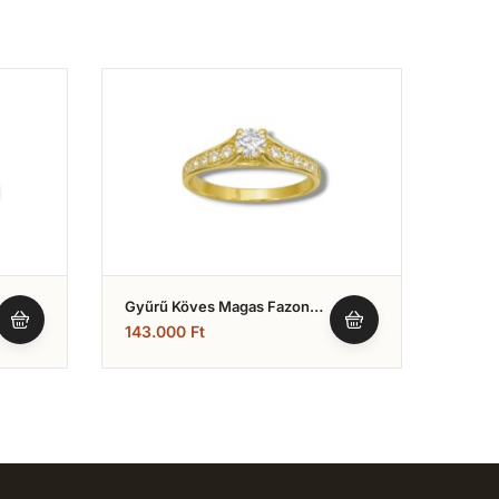
Gyűrű Köves Magas Fazonú
Gyűrű
(Nr.2)
(Nr.2
143.000
Ft
66.0