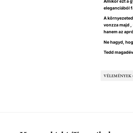
Amikor ezt a g
eleganciából 
A környezeted 
vonzza majd , 
hanem az apró
Ne hagyd, hogy
Tedd magadévá
VÉLEMÉNYEK (