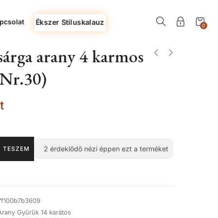
pcsolat
Ékszer Stíluskalauz
0
árga arany 4 karmos
 (Nr.30)
t
2
érdeklődő nézi éppen ezt a terméket
 TESZEM
7f100b7b3609
Arany Gyűrűk 14 karátos