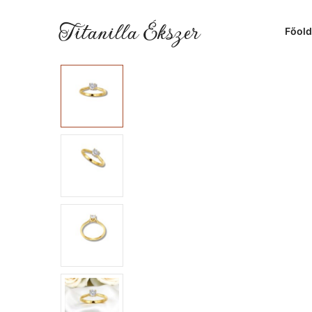
Titanilla Ékszer
Főold