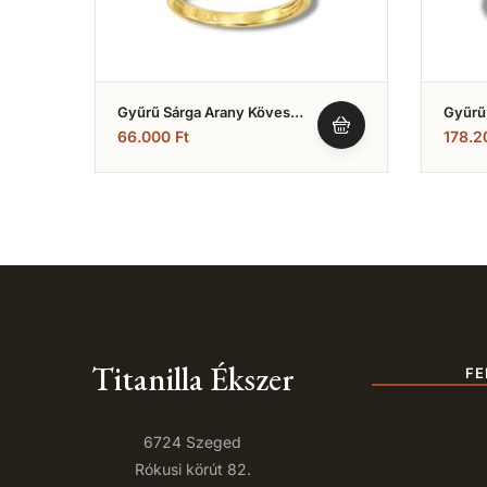
Gyűrű Sárga Arany Köves
Gyűrű
(Nr.28)
Cirkón
66.000
Ft
178.
Titanilla Ékszer
FE
6724 Szeged
Rókusi körút 82.