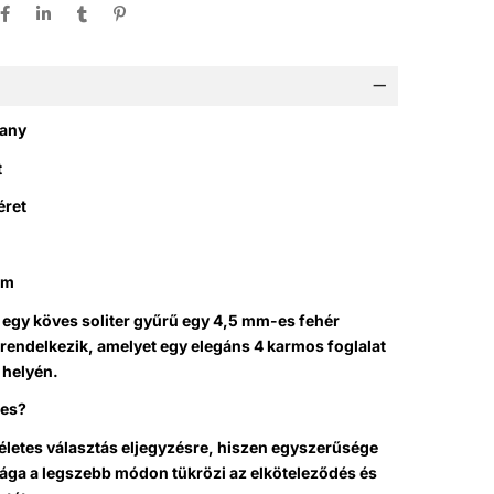
rany
t
éret
mm
 egy köves soliter gyűrű egy 4,5 mm-es fehér
 rendelkezik, amelyet egy elegáns 4 karmos foglalat
a helyén.
ges?
életes választás eljegyzésre, hiszen egyszerűsége
sága a legszebb módon tükrözi az elköteleződés és