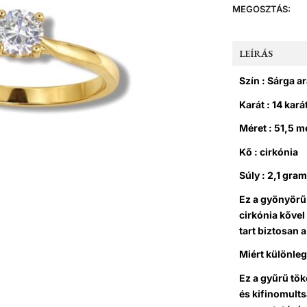
MEGOSZTÁS:
LEÍRÁS
Szín : Sárga a
Karát : 14 kará
Méret : 51,5 m
Kő : cirkónia
Súly : 2,1 gra
Ez a gyönyörű
cirkónia kővel
tart biztosan 
Miért különle
Ez a gyűrű tök
és kifinomult