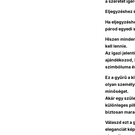
a szeretet ígér
Eljegyzéshez é
Ha eljegyzéshe
párod egyedi s
Hiszen minden
kell lennie.
Az igazi jelen
ajándékozod, h
szimbóluma és
Ez a gyűrű a k
olyan személyn
minőséget.
Akár egy szüle
különleges pil
biztosan mara
Válaszd ezt a 
eleganciát kép