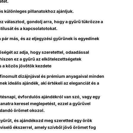
etét.
s különleges pillanatokhoz ajánljuk.
z választod, gondolj arra, hogy a gyűrű tükrözze a
tílusát és a kapcsolatotokat.
 pár más, és az eljegyzési gyűrűnek is egyedinek
tőségét az adja, hogy szeretettel, odaadással
iszen ez a gyűrű az elkötelezettségetek
 a közös jövőtök kezdete
ifinomult dizájnjával és prémium anyagaival minden
ek ideális ajándék, aki értékeli az eleganciát és a
tésnapi, évfordulós ajándékról van szó, vagy egy
lanatra keresel meglepetést, ezzel a gyűrűvel
dandó örömet okozol.
gyűrűt, és ajándékozd meg szeretted egy örök
viselő ékszerrel, amely szívből jövő örömet fog