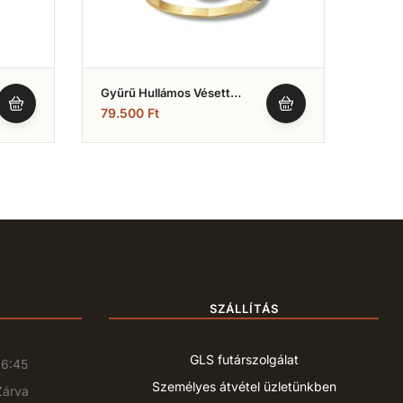
Gyűrű Hullámos Vésett
Gyűrű
Modell (Nr.11)
(Nr.2
79.500
Ft
68.4
SZÁLLÍTÁS
GLS futárszolgálat
16:45
Személyes átvétel üzletünkben
Zárva