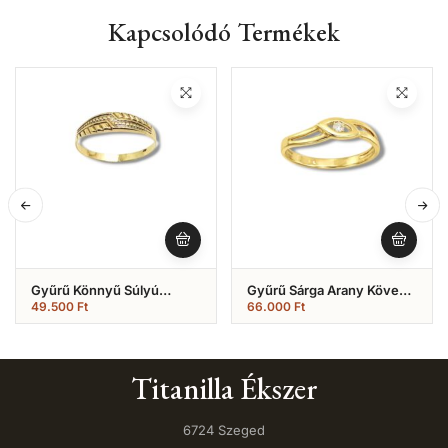
Kapcsolódó Termékek
Gyűrű Könnyű Súlyú
Gyűrű Sárga Arany Köves
(Nr.16)
(Nr.28)
49.500
Ft
66.000
Ft
Titanilla Ékszer
6724 Szeged