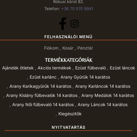
Rókusi körút 82.
Telefon:
+36 70 570 9941
FELHASZNÁLÓI MENÜ
Fiókom
Kosár
Pénztár
TERMÉKKATEGÓRIÁK
Ajándék ötletek
Akciós termékek
Ezüst fülbevaló
Ezüst láncok
Ezüst karlánc
Arany Gyűrűk 14 karátos
Arany Karikagyűrűk 14 karátos
Arany Karláncok 14 karátos
Arany Kislány fülbevalók 14 karátos
Arany Medálok 14 karátos
Arany Női fülbevaló 14 karátos
Arany Láncok 14 karátos
Kiegészítők
NYITVATARTÁS