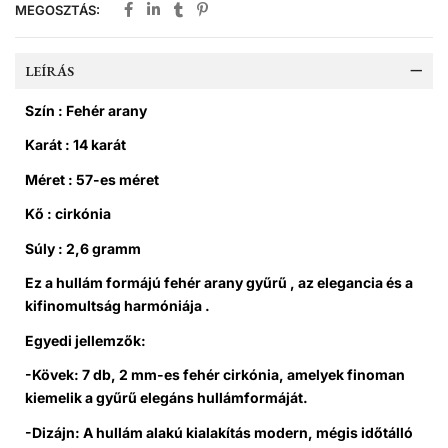
MEGOSZTÁS:
LEÍRÁS
Szín : Fehér arany
Karát : 14 karát
Méret : 57-es méret
Kő : cirkónia
Súly : 2,6 gramm
Ez a hullám formájú fehér arany gyűrű , az elegancia és a
kifinomultság harmóniája .
Egyedi jellemzők:
-Kövek: 7 db, 2 mm-es fehér cirkónia, amelyek finoman
kiemelik a gyűrű elegáns hullámformáját.
-Dizájn: A hullám alakú kialakítás modern, mégis időtálló