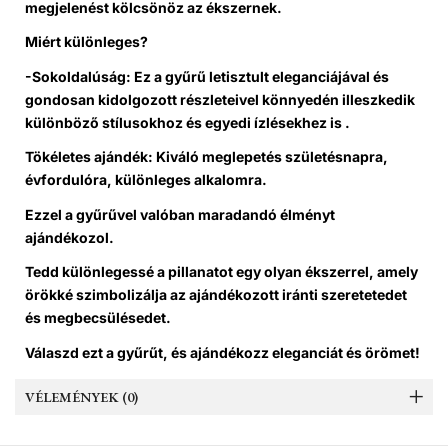
megjelenést kölcsönöz az ékszernek.
Miért különleges?
-Sokoldalúság: Ez a gyűrű letisztult eleganciájával és
gondosan kidolgozott részleteivel könnyedén illeszkedik
különböző stílusokhoz és egyedi ízlésekhez is .
Tökéletes ajándék: Kiváló meglepetés születésnapra,
évfordulóra, különleges alkalomra.
Ezzel a gyűrűvel valóban maradandó élményt
ajándékozol.
Tedd különlegessé a pillanatot egy olyan ékszerrel, amely
örökké szimbolizálja az ajándékozott iránti szeretetedet
és megbecsülésedet.
Válaszd ezt a gyűrűt, és ajándékozz eleganciát és örömet!
VÉLEMÉNYEK (0)