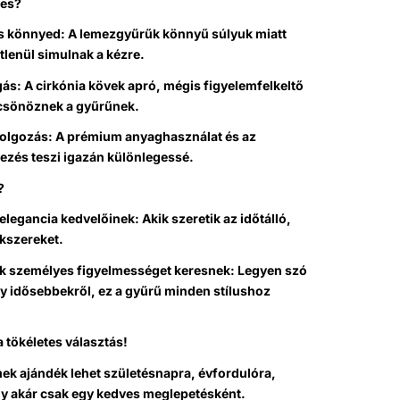
ges?
s könnyed: A lemezgyűrűk könnyű súlyuk miatt
tlenül simulnak a kézre.
gás: A cirkónia kövek apró, mégis figyelemfelkeltő
csönöznek a gyűrűnek.
dolgozás: A prémium anyaghasználat és az
ezés teszi igazán különlegessé.
?
elegancia kedvelőinek: Akik szeretik az időtálló,
ékszereket.
ik személyes figyelmességet keresnek: Legyen szó
gy idősebbekről, ez a gyűrű minden stílushoz
 tökéletes választás!
ek ajándék lehet születésnapra, évfordulóra,
gy akár csak egy kedves meglepetésként.