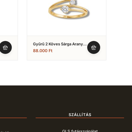
Gyűrű 2 Köves Sárga Arany
Gyűrű
(Nr.29)
Fehér
88.000
Ft
137.
SZÁLLÍTÁS
GLS futárszolgálat