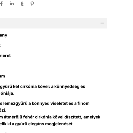
rany
t
 méret
amm
gyűrű két cirkónia kővel: a könnyedség és
óniája.
s lemezgyűrű a könnyed viseletet és a finom
özi.
m átmérőjű fehér cirkónia kővel díszített, amelyek
lik ki a gyűrű elegáns megjelenését.