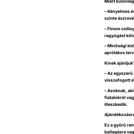
Miért különle
– Kényelmes é
szinte észrevé
– Finom csillo
ragyogást köl
– Minőségi ki
aprólékos terv
Kinek ajánljuk
– Az egyszerű 
visszafogott 
– Azoknak, ak
fiatalokról va
illeszkedik.
Ajándékozásra
Ez a gyűrű rem
ballagásra va