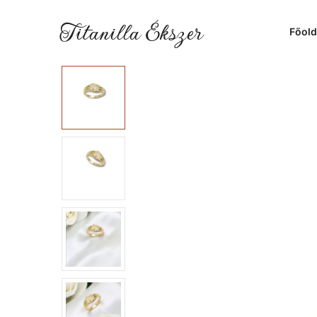
Titanilla Ékszer
Főold