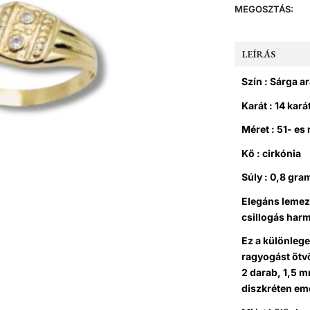
MEGOSZTÁS:
LEÍRÁS
Szín : Sárga a
Karát : 14 kará
Méret : 51- es
Kő : cirkónia
Súly : 0,8 gr
Elegáns lemez
csillogás harm
Ez a különlege
ragyogást ötv
2 darab, 1,5 m
diszkréten eme