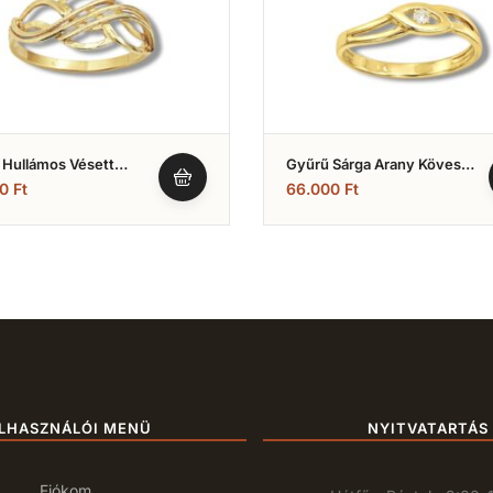
 Hullámos Vésett
Gyűrű Sárga Arany Köves
 (Nr.11)
(Nr.28)
00
Ft
66.000
Ft
LHASZNÁLÓI MENÜ
NYITVATARTÁS
Fiókom