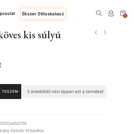
pcsolat
Ékszer Stíluskalauz
0
öves kis súlyú
t
5
érdeklődő nézi éppen ezt a terméket
 TESZEM
02522a2b2726
Arany Gyűrűk 14 karátos