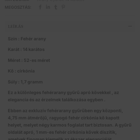
MEGOSZTÁS:
LEÍRÁS
Szín : Fehér arany
Karát : 14 karátos
Méret : 52-es méret
Kő : cirkónia
Súly : 1,7 gramm
Ez a különleges fehérarany gyűrű apró kövekkel , az
elegancia és az érzelmek találkozása egyben .
Ebben az exkluzív fehérarany gyűrűben egy központi,
4,75 mm átmérőjű, ragyogó fehér cirkónia kő kapott
helyet, melyet négy karmos foglalat tart biztosan. A gyűrű
oldalát apró, 1 mm-es fehér cirkónia kövek díszítik,
amelyek finoman kiemelik az ékszer eleganciáját.