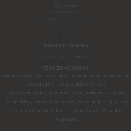
6724 Szeged
Rókusi körút 82.
Telefon:
+36 70 570 9941
FELHASZNÁLÓI MENÜ
Fiókom
Kosár
Pénztár
TERMÉKKATEGÓRIÁK
Ajándék ötletek
Akciós termékek
Ezüst fülbevaló
Ezüst láncok
Ezüst karlánc
Arany Gyűrűk 14 karátos
Arany Karikagyűrűk 14 karátos
Arany Karláncok 14 karátos
Arany Kislány fülbevalók 14 karátos
Arany Medálok 14 karátos
Arany Női fülbevaló 14 karátos
Arany Láncok 14 karátos
Kiegészítők