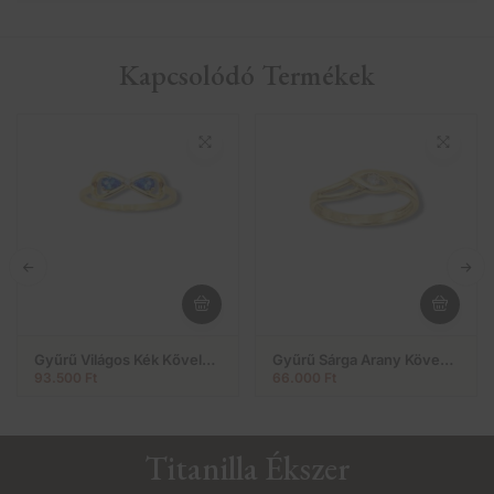
Kapcsolódó Termékek
Gyűrű Világos Kék Kővel
Gyűrű Sárga Arany Köves
(Nr.10)
(Nr.28)
93.500
Ft
66.000
Ft
Titanilla Ékszer