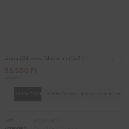
Gyűrű több köves Fehér arany (Nr.34)
93.500
Ft
Készleten
5
érdeklődő nézi éppen ezt a terméket
KOSÁRBA TESZEM
SKU:
ef0d3930a7b6
KATEGÓRIA:
Arany Gyűrűk 14 karátos