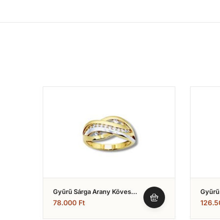
Gyűrű Sárga Arany Köves
Gyűrű 
Fazonú (Nr.3)
(Nr.8)
78.000
Ft
126.