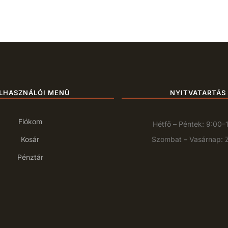
LHASZNÁLÓI MENÜ
NYITVATARTÁS
Fiókom
Hétfő – Péntek: 9:00–
Kosár
Szombat – Vasárnap: 
Pénztár