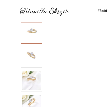
Titanilla Ékszer
Főold