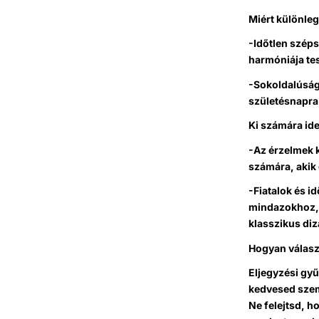
Miért különle
-Időtlen széps
harmóniája tes
-Sokoldalúság:
születésnapra
Ki számára ide
-Az érzelmek k
számára, akik 
-Fiatalok és i
mindazokhoz, a
klasszikus diz
Hogyan válasz
Eljegyzési gyű
kedvesed szemé
Ne felejtsd, h