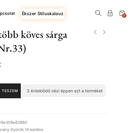
pcsolat
Ékszer Stíluskalauz
0
öbb köves sárga
Nr.33)
t
3
érdeklődő nézi éppen ezt a terméket
 TESZEM
26e359e83860
Arany Gyűrűk 14 karátos