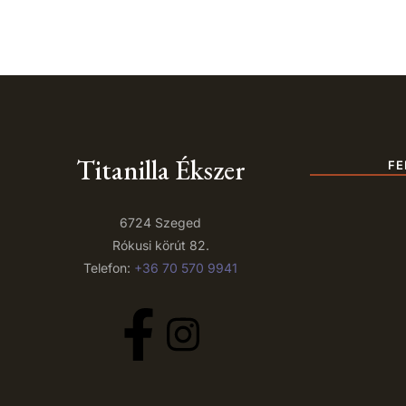
Titanilla Ékszer
FE
6724 Szeged
Rókusi körút 82.
Telefon:
+36 70 570 9941