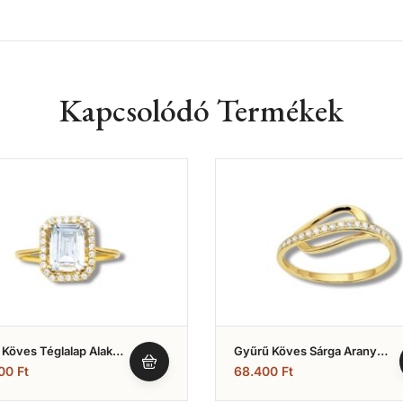
Kapcsolódó Termékek
Köves Téglalap Alakú
Gyűrű Köves Sárga Arany
(Nr.24)
500
Ft
68.400
Ft