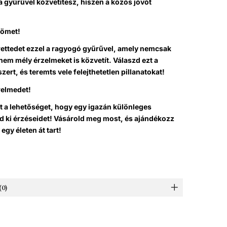
a gyűrűvel közvetítesz, hiszen a közös jövőt
römet!
ettedet ezzel a ragyogó gyűrűvel, amely nemcsak
nem mély érzelmeket is közvetít. Válaszd ezt a
zert, és teremts vele felejthetetlen pillanatokat!
relmedet!
t a lehetőséget, hogy egy igazán különleges
d ki érzéseidet! Vásárold meg most, és ajándékozz
egy életen át tart!
0)