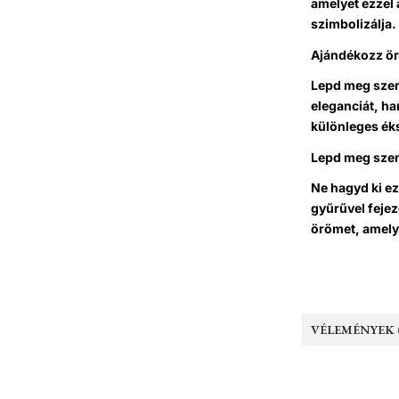
amelyet ezzel 
szimbolizálja.
Ajándékozz ö
Lepd meg szer
eleganciát, ha
különleges éks
Lepd meg sze
Ne hagyd ki ez
gyűrűvel fejez
örömet, amely 
VÉLEMÉNYEK (