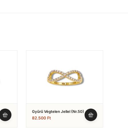
Gyűrű Végtelen Jellel (Nr.50)
Gyűrű
Fehér
82.500
Ft
137.