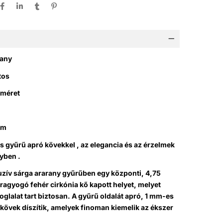
rany
tos
s méret
mm
s gyűrű apró kövekkel , az elegancia és az érzelmek
yben .
uzív sárga ararany gyűrűben egy központi, 4,75
agyogó fehér cirkónia kő kapott helyet, melyet
glalat tart biztosan. A gyűrű oldalát apró, 1 mm-es
 kövek díszítik, amelyek finoman kiemelik az ékszer