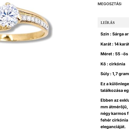
MEGOSZTÁS:
LEÍRÁS
Szín : Sárga a
Karát : 14 kará
Méret : 55 -ö
Kő : cirkónia
Súly : 1,7 gra
Ez a különlege
találkozása eg
Ebben az exkl
mm átmérőjű, r
négy karmos fo
fehér cirkónia
eleganciáját.