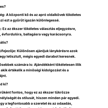
ges?
ég: A központi kő és az apró oldalkövek tökéletes
zi ezt a gyűrűt igazán különlegessé.
 Ez az ékszer tökéletes választás eljegyzésre,
, évfordulóra, ballagásra vagy karácsonyra.
ális?
ifejezője: Különösen ajánljuk lánykérésre azok
egy letisztult, mégis egyedi darabot keresnek.
dősebbek számára is: Ajándékként tökéletesen illik
kik értékelik a minőségi kidolgozást és a
ájnt.
d ki?
rűként fontos, hogy ez az ékszer tükrözze
lyiségét és stílusát, hiszen minden pár egyedi.
ogy a legfontosabb a szeretet és az odaadás,