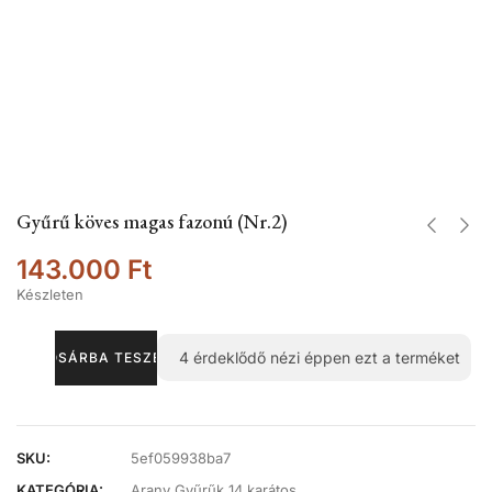
Gyűrű köves magas fazonú (Nr.2)
143.000
Ft
Készleten
4
érdeklődő nézi éppen ezt a terméket
KOSÁRBA TESZEM
SKU:
5ef059938ba7
KATEGÓRIA:
Arany Gyűrűk 14 karátos