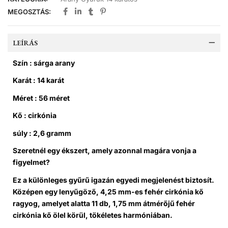
MEGOSZTÁS:
LEÍRÁS
Szín : sárga arany
Karát : 14 karát
Méret : 56 méret
Kő : cirkónia
súly : 2,6 gramm
Szeretnél egy ékszert, amely azonnal magára vonja a
figyelmet?
Ez a különleges gyűrű igazán egyedi megjelenést biztosít.
Középen egy lenyűgöző, 4,25 mm-es fehér cirkónia kő
ragyog, amelyet alatta 11 db, 1,75 mm átmérőjű fehér
cirkónia kő ölel körül, tökéletes harmóniában.