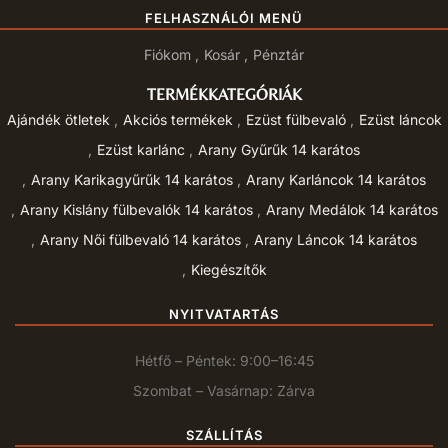
FELHASZNÁLÓI MENÜ
Fiókom
Kosár
Pénztár
TERMÉKKATEGÓRIÁK
Ajándék ötletek
Akciós termékek
Ezüst fülbevaló
Ezüst láncok
Ezüst karlánc
Arany Gyűrűk 14 karátos
Arany Karikagyűrűk 14 karátos
Arany Karláncok 14 karátos
Arany Kislány fülbevalók 14 karátos
Arany Medálok 14 karátos
Arany Női fülbevaló 14 karátos
Arany Láncok 14 karátos
Kiegészítők
NYITVATARTÁS
Hétfő – Péntek: 9:00–16:45
Szombat – Vasárnap: Zárva
SZÁLLÍTÁS