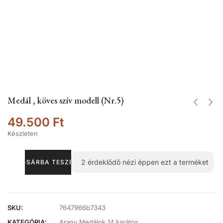
Medál , köves szív modell (Nr.5)
49.500
Ft
Készleten
2
érdeklődő nézi éppen ezt a terméket
KOSÁRBA TESZEM
SKU:
7647966b7343
KATEGÓRIA:
Arany Medálok 14 karátos