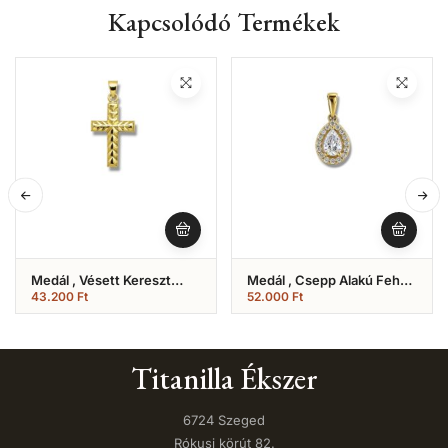
Kapcsolódó Termékek
Medál , Vésett Kereszt
Medál , Csepp Alakú Fehér
(Nr.14)
Köves (Nr.25)
43.200
Ft
52.000
Ft
Titanilla Ékszer
6724 Szeged
Rókusi körút 82.