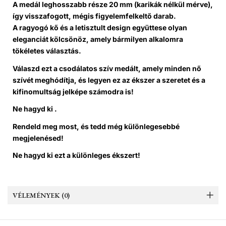
A medál
leghosszabb része 20 mm
(karikák nélkül mérve),
így visszafogott, mégis figyelemfelkeltő darab.
A ragyogó kő és a letisztult design együttese olyan
eleganciát kölcsönöz
, amely bármilyen alkalomra
tökéletes választás.
Válaszd ezt a csodálatos
szív medált
, amely minden nő
szívét meghódítja, és legyen ez az ékszer a szeretet és a
kifinomultság jelképe számodra is!
Ne hagyd ki .
Rendeld meg most, és tedd még különlegesebbé
megjelenésed!
Ne hagyd ki ezt a különleges ékszert!
VÉLEMÉNYEK (0)