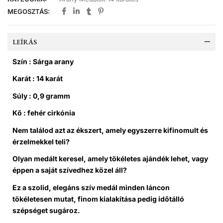
MEGOSZTÁS:
LEÍRÁS
Szín : Sárga arany
Karát : 14 karát
Súly : 0,9 gramm
Kő : fehér cirkónia
Nem találod azt az ékszert, amely egyszerre kifinomult és
érzelmekkel teli?
Olyan medált keresel, amely tökéletes ajándék lehet, vagy
éppen a saját szívedhez közel áll?
Ez a
szolid, elegáns szív medál
minden láncon
tökéletesen mutat, finom kialakítása pedig időtálló
szépséget sugároz.