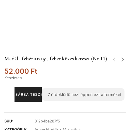
Medál , fehér arany , fehér köves kereszt (Nr.11)
52.000
Ft
Készleten
7
érdeklődő nézi éppen ezt a terméket
KOSÁRBA TESZEM
SKU:
812b4ba287f5
KATEGÓRIA:
Arany Medálok 14 karátos