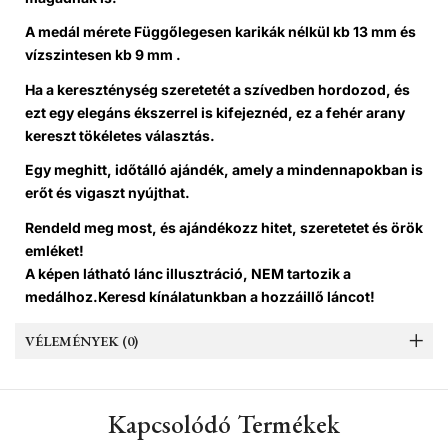
A medál mérete
Függőlegesen
karikák nélkül kb 13 mm és
vízszintesen
kb 9 mm .
Ha a kereszténység szeretetét a szívedben hordozod, és
ezt egy elegáns ékszerrel is kifejeznéd, ez a fehér arany
kereszt tökéletes választás.
Egy meghitt, időtálló ajándék, amely a mindennapokban is
erőt és vigaszt nyújthat.
Rendeld meg most, és ajándékozz hitet, szeretetet és örök
emléket!
A képen látható lánc illusztráció, NEM tartozik a
medálhoz.
Keresd kínálatunkban a hozzáillő láncot!
VÉLEMÉNYEK (0)
Kapcsolódó Termékek