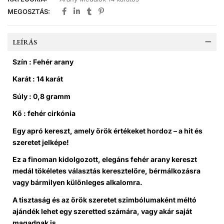
MEGOSZTÁS:
LEÍRÁS
Szín : Fehér arany
Karát : 14 karát
Súly : 0,8 gramm
Kő : fehér cirkónia
Egy apró kereszt, amely örök értékeket hordoz – a hit és
szeretet jelképe!
Ez a finoman kidolgozott, elegáns fehér arany kereszt
medál tökéletes választás keresztelőre, bérmálkozásra
vagy bármilyen különleges alkalomra.
A tisztaság és az örök szeretet szimbólumaként méltó
ajándék lehet egy szeretted számára, vagy akár saját
magadnak is.