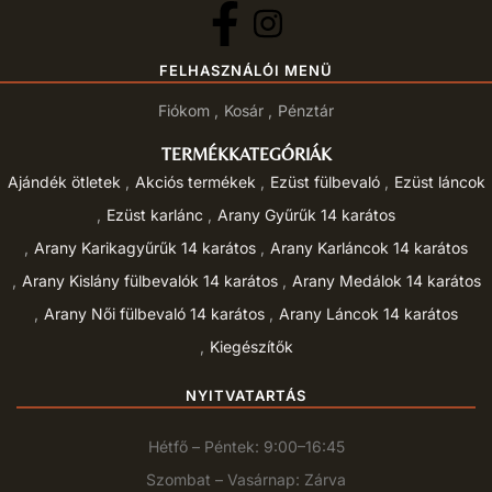
FELHASZNÁLÓI MENÜ
Fiókom
Kosár
Pénztár
TERMÉKKATEGÓRIÁK
Ajándék ötletek
Akciós termékek
Ezüst fülbevaló
Ezüst láncok
Ezüst karlánc
Arany Gyűrűk 14 karátos
Arany Karikagyűrűk 14 karátos
Arany Karláncok 14 karátos
Arany Kislány fülbevalók 14 karátos
Arany Medálok 14 karátos
Arany Női fülbevaló 14 karátos
Arany Láncok 14 karátos
Kiegészítők
NYITVATARTÁS
Hétfő – Péntek: 9:00–16:45
Szombat – Vasárnap: Zárva