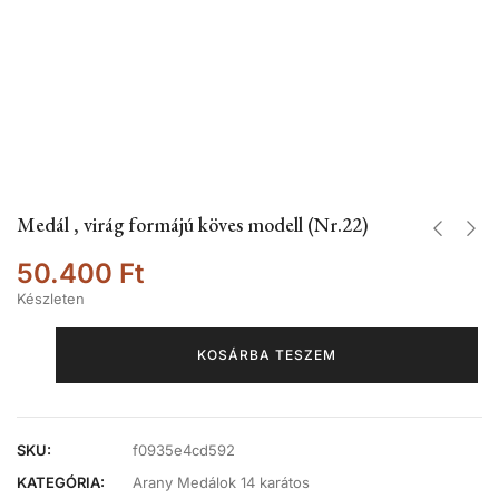
Medál , virág formájú köves modell (Nr.22)
50.400
Ft
Készleten
KOSÁRBA TESZEM
SKU:
f0935e4cd592
KATEGÓRIA:
Arany Medálok 14 karátos