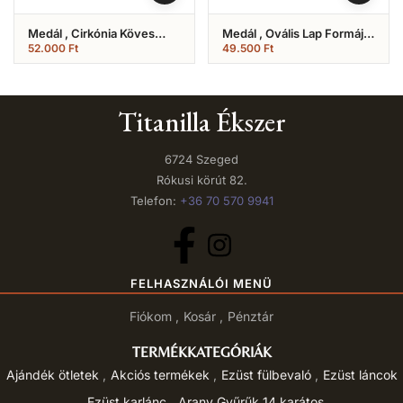
Medál , Cirkónia Köves
Medál , Ovális Lap Formájú
Kereszt (Nr.9)
(Nr.17)
52.000
Ft
49.500
Ft
Titanilla Ékszer
6724 Szeged
Rókusi körút 82.
Telefon:
+36 70 570 9941
FELHASZNÁLÓI MENÜ
Fiókom
Kosár
Pénztár
TERMÉKKATEGÓRIÁK
Ajándék ötletek
Akciós termékek
Ezüst fülbevaló
Ezüst láncok
Ezüst karlánc
Arany Gyűrűk 14 karátos