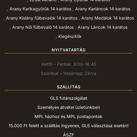
Arany Karikagyűrűk 14 karátos
Arany Karláncok 14 karátos
Arany Kislány fülbevalók 14 karátos
Arany Medálok 14 karátos
Arany Női fülbevaló 14 karátos
Arany Láncok 14 karátos
Kiegészítők
NYITVATARTÁS
Hétfő – Péntek: 9:00–16:45
Szombat – Vasárnap: Zárva
SZÁLLÍTÁS
GLS futárszolgálat
Személyes átvétel üzletünkben
MPL házhoz és MPL postapontok
15.000 Ft felett a szállítás ingyenes, GLS választása esetén!
ÁSZF