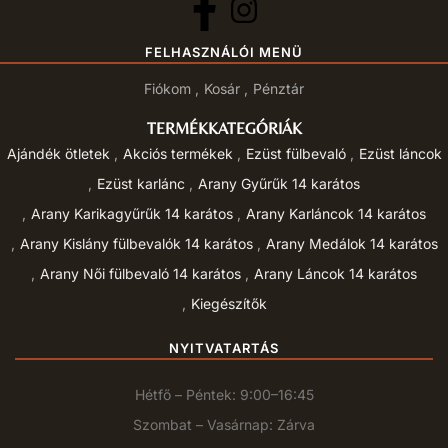
FELHASZNÁLÓI MENÜ
Fiókom
Kosár
Pénztár
TERMÉKKATEGÓRIÁK
Ajándék ötletek
Akciós termékek
Ezüst fülbevaló
Ezüst láncok
Ezüst karlánc
Arany Gyűrűk 14 karátos
Arany Karikagyűrűk 14 karátos
Arany Karláncok 14 karátos
Arany Kislány fülbevalók 14 karátos
Arany Medálok 14 karátos
Arany Női fülbevaló 14 karátos
Arany Láncok 14 karátos
Kiegészítők
NYITVATARTÁS
Hétfő – Péntek: 9:00–16:45
Szombat – Vasárnap: Zárva