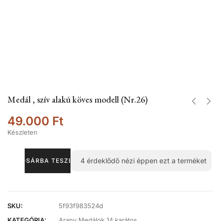
Medál , szív alakú köves modell (Nr.26)
49.000
Ft
Készleten
4
érdeklődő nézi éppen ezt a terméket
KOSÁRBA TESZEM
SKU:
5f93f983524d
KATEGÓRIA:
Arany Medálok 14 karátos