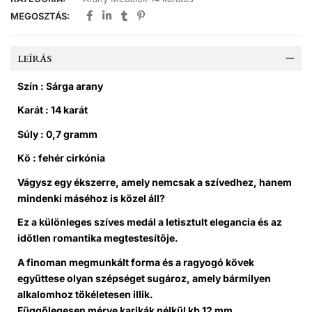
MEGOSZTÁS:
LEÍRÁS
Szín : Sárga arany
Karát : 14 karát
Súly : 0,7 gramm
Kő : fehér cirkónia
Vágysz egy ékszerre, amely nemcsak a szívedhez, hanem
mindenki máséhoz is közel áll?
Ez a különleges szíves medál a letisztult elegancia és az
időtlen romantika megtestesítője.
A finoman megmunkált forma és a ragyogó kövek
együttese olyan szépséget sugároz, amely bármilyen
alkalomhoz tökéletesen illik.
Függőlegesen mérve karikák nélkül kb 12 mm,