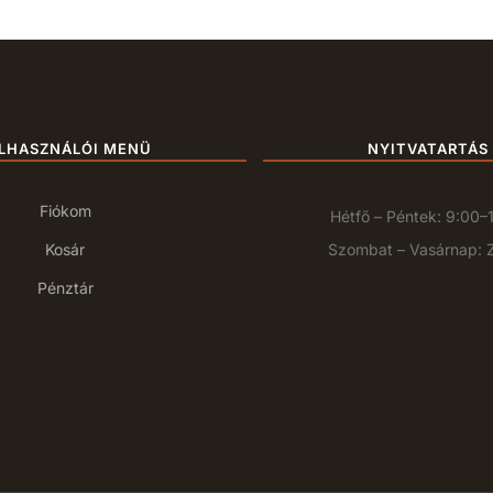
LHASZNÁLÓI MENÜ
NYITVATARTÁS
Fiókom
Hétfő – Péntek: 9:00–
Kosár
Szombat – Vasárnap: 
Pénztár