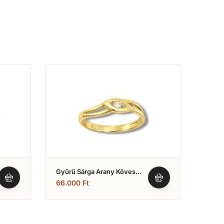
Gyűrű Sárga Arany Köves
Gyűrű
(Nr.28)
(Nr.13
66.000
Ft
159.