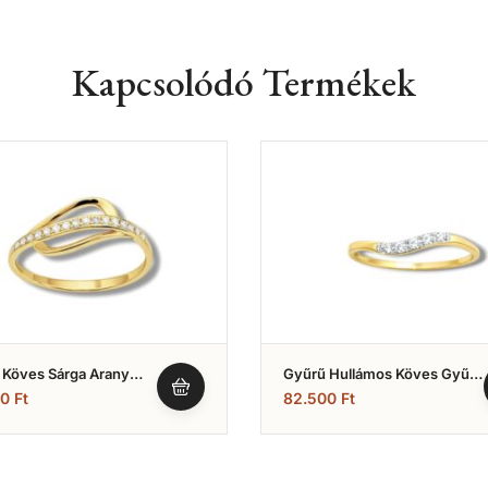
Kapcsolódó Termékek
 Köves Sárga Arany
Gyűrű Hullámos Köves Gyűrű
)
(Nr.21)
00
Ft
82.500
Ft