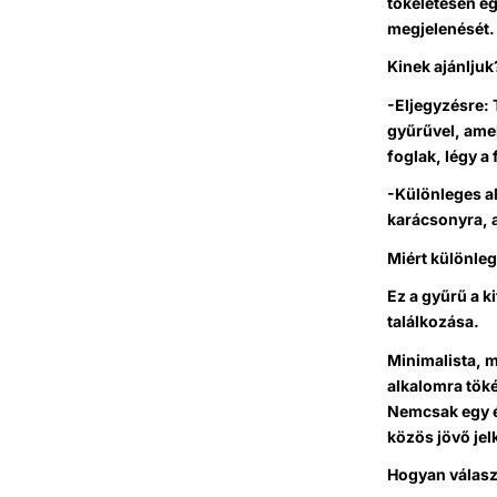
tökéletesen eg
megjelenését.
Kinek ajánljuk
-Eljegyzésre: 
gyűrűvel, amel
foglak, légy a
-Különleges a
karácsonyra, a
Miért különle
Ez a gyűrű a k
találkozása.
Minimalista, m
alkalomra töké
Nemcsak egy ék
közös jövő jel
Hogyan válasz