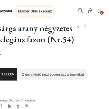
pcsolat
Ékszer Stíluskalauz
0
árga arany négyzetes
 elegáns fazon (Nr.54)
t
2
érdeklődő nézi éppen ezt a terméket
 TESZEM
Arany Gyűrűk 14 karátos