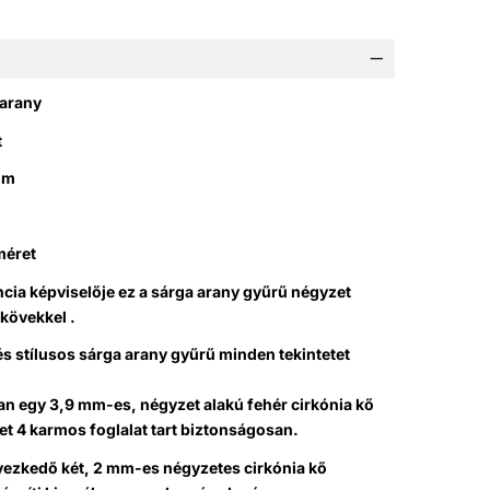
 arany
t
mm
méret
cia képviselője ez a sárga arany gyűrű négyzet
 kövekkel .
t és stílusos sárga arany gyűrű minden tekintetet
n egy 3,9 mm-es, négyzet alakú fehér cirkónia kő
t 4 karmos foglalat tart biztonságosan.
lyezkedő két, 2 mm-es négyzetes cirkónia kő