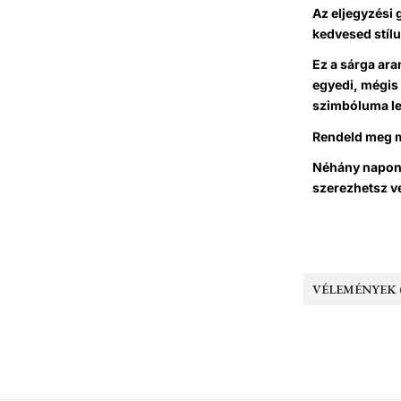
Az eljegyzési 
kedvesed stílu
Ez a sárga ara
egyedi, mégis
szimbóluma le
Rendeld meg 
Néhány napon 
szerezhetsz ve
VÉLEMÉNYEK (