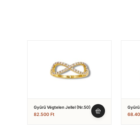
Gyűrű Végtelen Jellel (Nr.50)
Gyűrű
(Nr.24
82.500
Ft
68.4