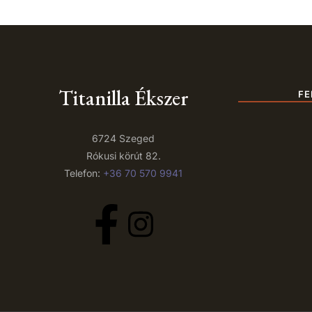
Titanilla Ékszer
FE
6724 Szeged
Rókusi körút 82.
Telefon:
+36 70 570 9941