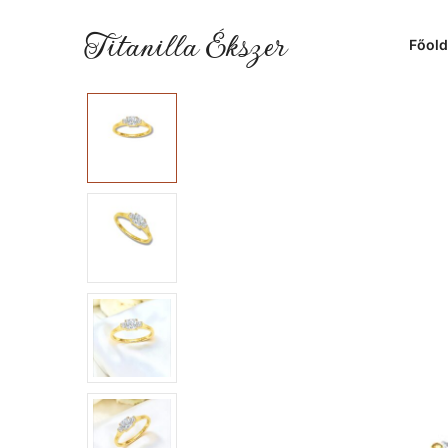
Titanilla Ékszer
Főold