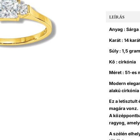
LEÍRÁS
Anyag : Sárga
Karát : 14 kará
Súly : 1,5 gra
Kő : cirkónia
Méret : 51-es 
Modern elegan
alakú cirkónia
Ez a letisztul
magára vonz.
A középpontba
ragyog, amelye
A szélén elhe