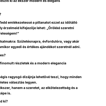
észíti ki az ékszer modern és elegáns
?
Tedd emlékezetessé a pillanatot ezzel az időtálló
y érzelmeid kifejezője lehet: „Örökké szeretni
 feleségem!”
lkalmakra: Születésnapra, évfordulóra, vagy akár
mikor egyedi és értékes ajándékot szeretnél adni.
ges?
ifinomult részletek és a modern elegancia
égis ragyogó dizájnja lehetővé teszi, hogy minden
letes választás legyen.
szer, hanem a szeretet, az elkötelezettség és a
képe is.
d ki?