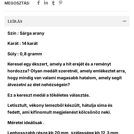
MEGOSZTÁS:
LEÍRÁS
Szín : Sárga arany
Karát : 14 karát
Súly : 0,8 gramm
Keresel egy ékszert, amely a hit erejét és a reményt
hordozza? Olyan medált szeretnél, amely emlékeztet arra,
hogy mindig van valami magasabb hatalom, amely segít
átvezetni az élet nehézségein?
Ez a
kereszt medál
a tökéletes választás.
Letisztult, vékony lemezből készült, hátulja sima és
fedett, ami kifinomult megjelenést kölcsönöz neki.
Méretei ideálisak .
Leghosszabb része
kb 20 mm
, szélessége
kb 12,3 mm
.