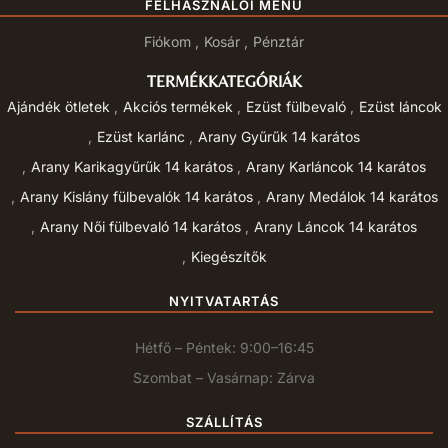
FELHASZNÁLÓI MENÜ
Fiókom
Kosár
Pénztár
TERMÉKKATEGÓRIÁK
Ajándék ötletek
Akciós termékek
Ezüst fülbevaló
Ezüst láncok
Ezüst karlánc
Arany Gyűrűk 14 karátos
Arany Karikagyűrűk 14 karátos
Arany Karláncok 14 karátos
Arany Kislány fülbevalók 14 karátos
Arany Medálok 14 karátos
Arany Női fülbevaló 14 karátos
Arany Láncok 14 karátos
Kiegészítők
NYITVATARTÁS
Hétfő – Péntek: 9:00–16:45
Szombat – Vasárnap: Zárva
SZÁLLÍTÁS