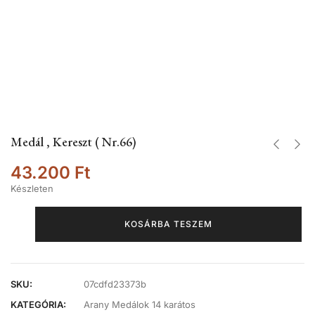
Medál , Kereszt ( Nr.66)
43.200
Ft
Készleten
KOSÁRBA TESZEM
SKU:
07cdfd23373b
KATEGÓRIA:
Arany Medálok 14 karátos