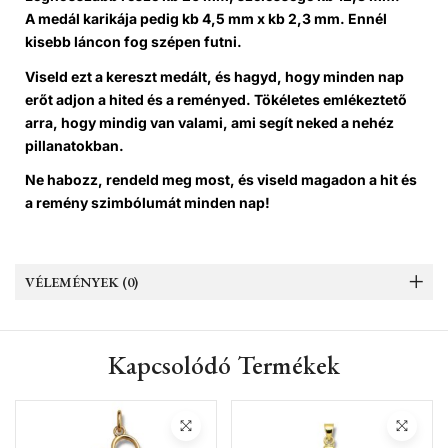
A medál
karikája
pedig kb
4,5 mm x kb 2,3 mm.
Ennél
kisebb
láncon fog szépen futni.
Viseld ezt a kereszt medált, és hagyd, hogy minden nap
erőt adjon a hited és a reményed. Tökéletes emlékeztető
arra, hogy mindig van valami, ami segít neked a nehéz
pillanatokban.
Ne habozz, rendeld meg most
, és viseld magadon a hit és
a remény szimbólumát minden nap!
VÉLEMÉNYEK (0)
Kapcsolódó Termékek