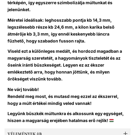
térképén, így egyszerre szimbolizálja múltunkat és
jelenünket.
Méretei ideálisak: leghosszabb pontja kb
14,3 mm
,
legszélesebb része kb
24,6 mm
, a
kilon karika belső
átmérője kb 3,3 mm
, így ennél keskenyebb láncra
fűzhető, hogy szabadon fusson rajta.
Viseld ezt a különleges medált, és hordozd magadban a
magyarság szeretetét, a hagyományok tiszteletét és az
őseink iránti büszkeséget. Legyen ez az ékszer
emlékeztető arra, hogy honnan jöttünk, és milyen
örökséget viszünk tovább.
Ne várj tovább!
Rendeld meg most
, és mutasd meg ezzel az ékszerrel,
hogy a múlt értékei mindig veled vannak!
Legyünk büszkék múltunkra és alkossunk egy egységet,
hiszen a magyarság erejében hatalmas erő rejlik!
VÉLEMÉNYEK (0)