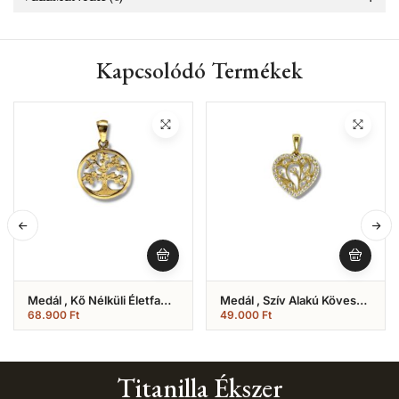
Kapcsolódó Termékek
Medál , Kő Nélküli Életfa
Medál , Szív Alakú Köves
Modell (Nr.3)
Modell (Nr.26)
68.900
Ft
49.000
Ft
Titanilla Ékszer