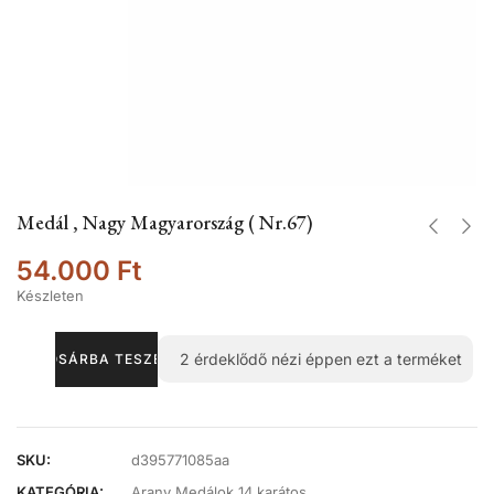
Medál , Nagy Magyarország ( Nr.67)
54.000
Ft
Készleten
2
érdeklődő nézi éppen ezt a terméket
KOSÁRBA TESZEM
SKU:
d395771085aa
KATEGÓRIA:
Arany Medálok 14 karátos