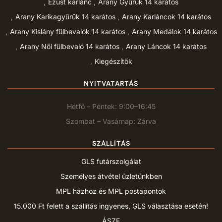
Ezüst karlánc
Arany Gyűrűk 14 karátos
Arany Karikagyűrűk 14 karátos
Arany Karláncok 14 karátos
Arany Kislány fülbevalók 14 karátos
Arany Medálok 14 karátos
Arany Női fülbevaló 14 karátos
Arany Láncok 14 karátos
Kiegészítők
NYITVATARTÁS
Hétfő – Péntek: 9:00–16:45
Szombat – Vasárnap: Zárva
SZÁLLÍTÁS
GLS futárszolgálat
Személyes átvétel üzletünkben
MPL házhoz és MPL postapontok
15.000 Ft felett a szállítás ingyenes, GLS választása esetén!
ÁSZF