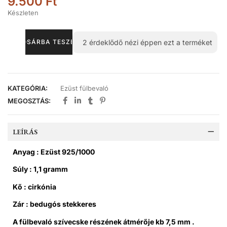
9.500
Ft
Készleten
2
érdeklődő nézi éppen ezt a terméket
KOSÁRBA TESZEM
KATEGÓRIA:
Ezüst fülbevaló
MEGOSZTÁS:
LEÍRÁS
Anyag : Ezüst 925/1000
Súly : 1,1 gramm
Kő : cirkónia
Zár : bedugós stekkeres
A fülbevaló szívecske részének átmérője kb 7,5 mm .