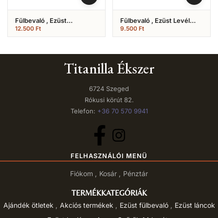
Fülbevaló , Ezüst
Fülbevaló , Ezüst Levél
Angyalszárny (Nr.2)
Díszes (Nr.10)
12.500
Ft
9.500
Ft
Titanilla Ékszer
6724 Szeged
Rókusi körút 82.
Telefon:
+36 70 570 9941
FELHASZNÁLÓI MENÜ
Fiókom
Kosár
Pénztár
TERMÉKKATEGÓRIÁK
Ajándék ötletek
Akciós termékek
Ezüst fülbevaló
Ezüst láncok