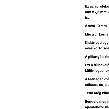
Ez az apróléko
mm x 7,5 mm-es
is.
A szár 10 mm-e
Míg a cirkónia 
Kislányod egyb
éves kortól ide
A pillangó szi
Ezt a fülbeval
különlegesnek
A teenager kor
stílusos és je
Tedd még külö
Rendeld meg mo
ajándékozd me