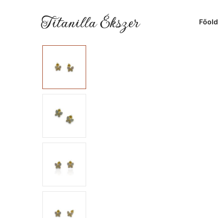
Titanilla Ékszer
Főold