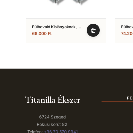
Fülbevaló Kislányoknak ,
Fülbev
Fehér Arany , Fehér
Köves
66.000
Ft
74.2
Rózsaszín Köves Modell
(Nr.14)
Titanilla Ékszer
FE
6724 Szeged
Rókusi körút 82.
Telefon:
+36 70 570 9941