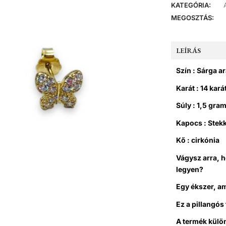
KATEGÓRIA:
MEGOSZTÁS:
LEÍRÁS
Szín : Sárga a
Karát :
14 kará
Súly : 1,5 gra
Kapocs : Stek
Kő : cirkónia
Vágysz arra, 
legyen?
Egy ékszer, a
Ez a pillangós
A termék külö