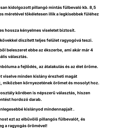
san kidolgozott pillangó mintás fülbevaló kb. 8,5
 méretével tökéletesen illik a legkisebbek füléhez
s hossza kényelmes viseletet biztosít.
kövekkel díszített teljes felület ragyogóvá teszi.
ől beleszeret ebbe az ékszerbe, ami akár már 4
ális választás.
mbóluma a fejlődés, az átalakulás és az élet öröme.
ót viselve minden kislány érezheti magát
, miközben környezetének örömet és mosolyt hoz.
osztály körében is népszerű választás, hiszen
lentést hordozó darab.
nlegesebbé kislányod mindennapjait .
st ezt az elbűvölő pillangós fülbevalót, és
g a ragyogás örömével!