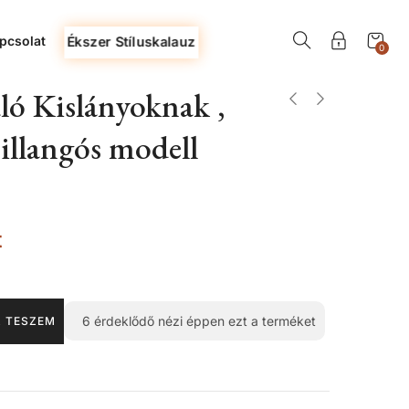
pcsolat
Ékszer Stíluskalauz
0
ló Kislányoknak ,
illangós modell
t
6
érdeklődő nézi éppen ezt a terméket
 TESZEM