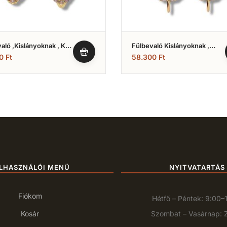
aló ,Kislányoknak , Kék
Fülbevaló Kislányoknak ,
 Fazonú (Nr.5)
Vörös Ibolya És Fehér Színű
00
Ft
58.300
Ft
Cirkónia Kövekkel (Nr.11)
LHASZNÁLÓI MENÜ
NYITVATARTÁS
Fiókom
Hétfő – Péntek: 9:00–
Kosár
Szombat – Vasárnap: 