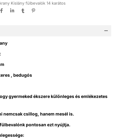
Arany Kislány fülbevalók 14 karátos
rany
t
mm
keres , bedugós
hogy gyermeked ékszere különleges és emlékezetes
mi nemcsak csillog, hanem mesél is.
 fülbevalónk pontosan ezt nyújtja.
nlegessége: