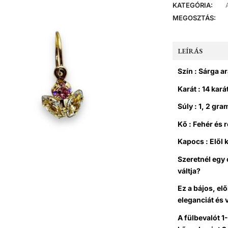
KATEGÓRIA:
MEGOSZTÁS:
LEÍRÁS
Szín : Sárga a
Karát : 14 kará
Súly : 1, 2 gr
Kő : Fehér és 
Kapocs : Elől
Szeretnél egy 
váltja?
Ez a bájos, el
eleganciát és 
A fülbevalót 1