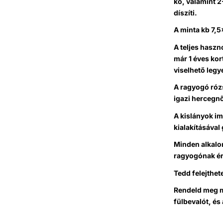
kő, valamint 2
díszíti.
A minta kb 7,
A teljes haszn
már 1 éves kor
viselhető legy
A ragyogó rózs
igazi hercegnő
A kislányok im
kialakításával 
Minden alkalo
ragyogónak ér
Tedd felejthe
Rendeld meg m
fülbevalót, é