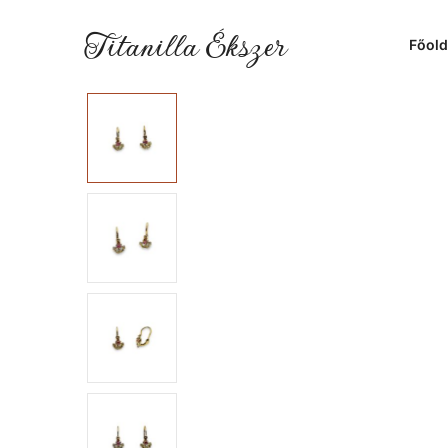
Titanilla Ékszer
Főold