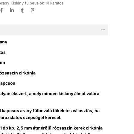
Arany Kislány fülbevalók 14 karátos
rany
tos
amm
rózsaszín cirkónia
 kapcsos
olyan ékszert, amely minden kislány álmát valóra
ől kapcsos arany fülbevaló tökéletes választás, ha
varázslatos szépséget keresel.
-1 db kb. 2,5 mm átmérőjű rózsaszín kerek cirkónia