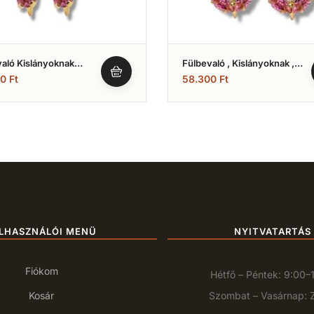
aló Kislányoknak
Fülbevaló , Kislányoknak ,
 És Rózsaszín ( Nr.20)
Rózsaszín És Fehér Kővel ,
00
Ft
58.300
Ft
Tulipán Forma (Nr.1)
LHASZNÁLÓI MENÜ
NYITVATARTÁS
Fiókom
Hétfő – Péntek: 9:00–
Kosár
Szombat – Vasárnap: 