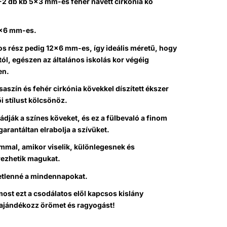
-2 db kb 5×3 mm-es fehér navett cirkónia kő
5×6 mm-es.
os rész pedig 12×6 mm-es, így ideális méretű, hogy
tól, egészen az általános iskolás kor végéig
en.
aszín és fehér cirkónia kövekkel díszített ékszer
i stílust kölcsönöz.
ádják a színes köveket, és ez a fülbevaló a finom
garantáltan elrabolja a szívüket.
mmal, amikor viselik, különlegesnek és
ezhetik magukat.
tetlenné a mindennapokat.
ost ezt a csodálatos elől kapcsos kislány
s ajándékozz örömet és ragyogást!