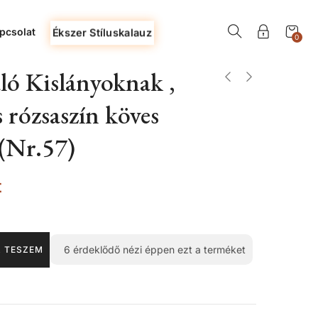
pcsolat
Ékszer Stíluskalauz
0
ló Kislányoknak ,
s rózsaszín köves
(Nr.57)
t
6
érdeklődő nézi éppen ezt a terméket
 TESZEM