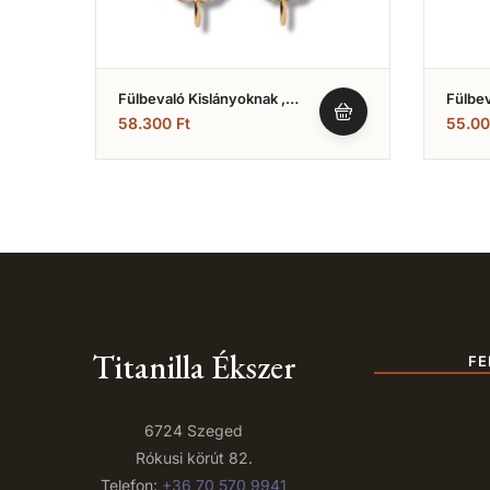
Fülbevaló Kislányoknak ,
Fülbev
Vörös Ibolya És Fehér Színű
,Fehér
58.300
Ft
55.0
Cirkónia Kövekkel (Nr.11)
Titanilla Ékszer
FE
6724 Szeged
Rókusi körút 82.
Telefon:
+36 70 570 9941