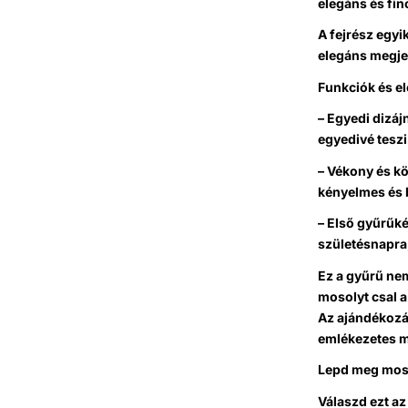
elegáns és fin
A fejrész egyi
elegáns megje
Funkciók és e
– Egyedi dizáj
egyedivé teszi
– Vékony és kö
kényelmes és 
– Első gyűrűké
születésnapra
Ez a gyűrű ne
mosolyt csal a
Az ajándékozás
emlékezetes 
Lepd meg mos
Válaszd ezt az