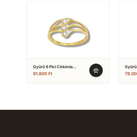
Gyűrű 6 Pici Cirkónia
Gyűrű
Kövekkel (Nr.49)
Fazonú
91.800
Ft
78.0