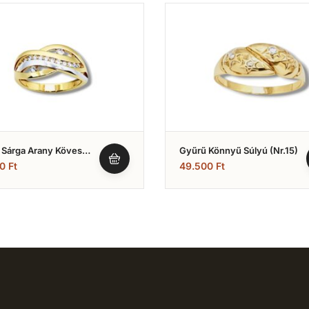
 Sárga Arany Köves
Gyűrű Könnyű Súlyú (Nr.15)
 (Nr.3)
00
Ft
49.500
Ft