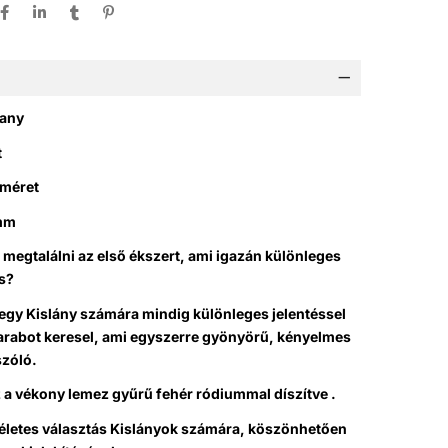
rany
t
 méret
amm
megtalálni az első ékszert, ami igazán különleges
s?
egy Kislány számára mindig különleges jelentéssel
darabot keresel, ami egyszerre gyönyörű, kényelmes
szóló.
 a vékony lemez gyűrű fehér ródiummal díszítve .
kéletes választás Kislányok számára, köszönhetően