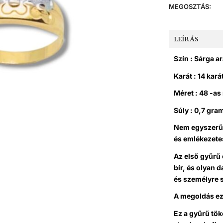
MEGOSZTÁS:
LEÍRÁS
Szín : Sárga a
Karát : 14 kará
Méret : 48 -as
Súly : 0,7 gr
Nem egyszerű 
és emlékezete
Az első gyűrű 
bír, és olyan 
és személyre 
A megoldás ez
Ez a gyűrű tö