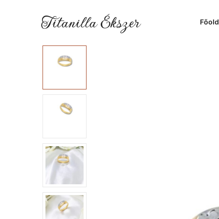
Titanilla Ékszer
Főold