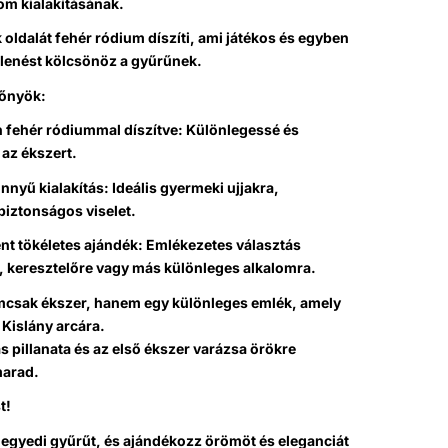
om kialakításának.
k oldalát fehér ródium díszíti, ami játékos és egyben
lenést kölcsönöz a gyűrűnek.
lőnyök:
n fehér ródiummal díszítve: Különlegessé és
 az ékszert.
nnyű kialakítás: Ideális gyermeki ujjakra,
biztonságos viselet.
nt tökéletes ajándék: Emlékezetes választás
, keresztelőre vagy más különleges alkalomra.
mcsak ékszer, hanem egy különleges emlék, amely
 Kislány arcára.
 pillanata és az első ékszer varázsa örökre
marad.
t!
 egyedi gyűrűt, és ajándékozz örömöt és eleganciát