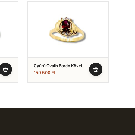
Gyűrű Ovális Bordó Kővel
Gyűrű
(Nr.13)
(Nr.2
159.500
Ft
66.0