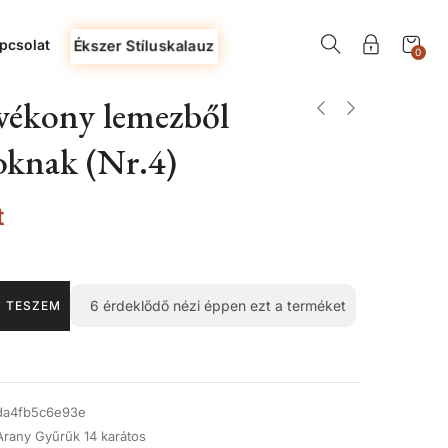
pcsolat
Ékszer Stíluskalauz
0
vékony lemezből
oknak (Nr.4)
t
6
érdeklődő nézi éppen ezt a terméket
 TESZEM
da4fb5c6e93e
Arany Gyűrűk 14 karátos