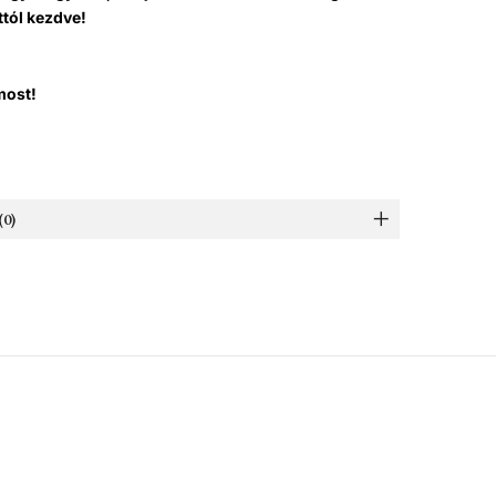
ttól kezdve!
most!
0)