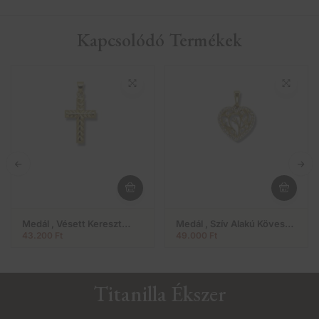
Kapcsolódó Termékek
Medál , Vésett Kereszt
Medál , Szív Alakú Köves
(Nr.14)
Modell (Nr.26)
43.200
Ft
49.000
Ft
Titanilla Ékszer