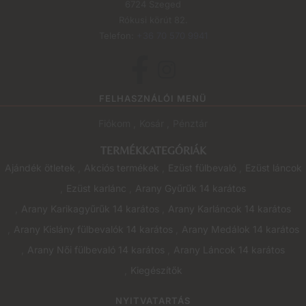
6724 Szeged
Rókusi körút 82.
Telefon:
+36 70 570 9941
FELHASZNÁLÓI MENÜ
Fiókom
Kosár
Pénztár
TERMÉKKATEGÓRIÁK
Ajándék ötletek
Akciós termékek
Ezüst fülbevaló
Ezüst láncok
Ezüst karlánc
Arany Gyűrűk 14 karátos
Arany Karikagyűrűk 14 karátos
Arany Karláncok 14 karátos
Arany Kislány fülbevalók 14 karátos
Arany Medálok 14 karátos
Arany Női fülbevaló 14 karátos
Arany Láncok 14 karátos
Kiegészítők
NYITVATARTÁS