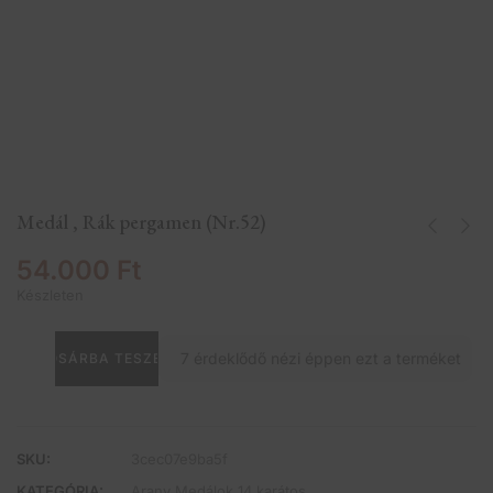
Medál , Rák pergamen (Nr.52)
54.000
Ft
Készleten
7
érdeklődő nézi éppen ezt a terméket
KOSÁRBA TESZEM
SKU:
3cec07e9ba5f
KATEGÓRIA:
Arany Medálok 14 karátos