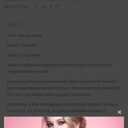
MEGOSZTÁS:
LEÍRÁS
Szín : Sárga arany
Karát : 14 karát
Súly : 0,9 gramm
Válaszd a Rák csillagjegy érzékenységét és intuícióját
megtestesítő medált!
Ez a nagyobb pergamen medál vékony lemezből készült,
legszélesebb pontja kb 13,8 mm, hossza karikák nélkül kb
17,5 mm, karikákkal mérve pedig kb 24 mm.
A medálon a Rák csillagjegy szimbóluma látható, amely a
június 22. és július 22. között születettek számára
Clo
készült.
this
Kiváló választás lehet születésnapokra, ballagásokra