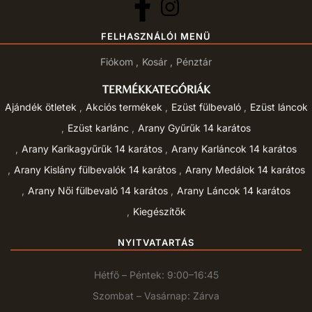
FELHASZNÁLÓI MENÜ
Fiókom
Kosár
Pénztár
TERMÉKKATEGÓRIÁK
Ajándék ötletek
Akciós termékek
Ezüst fülbevaló
Ezüst láncok
Ezüst karlánc
Arany Gyűrűk 14 karátos
Arany Karikagyűrűk 14 karátos
Arany Karláncok 14 karátos
Arany Kislány fülbevalók 14 karátos
Arany Medálok 14 karátos
Arany Női fülbevaló 14 karátos
Arany Láncok 14 karátos
Kiegészítők
NYITVATARTÁS
Hétfő – Péntek: 9:00–16:45
Szombat – Vasárnap: Zárva