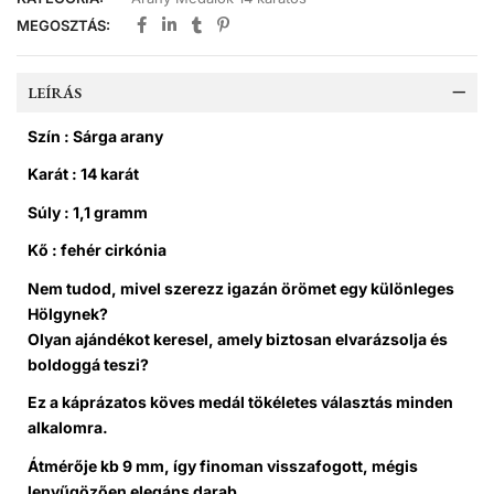
MEGOSZTÁS:
LEÍRÁS
Szín : Sárga arany
Karát : 14 karát
Súly : 1,1 gramm
Kő : fehér cirkónia
Nem tudod, mivel szerezz igazán örömet egy különleges
Hölgynek?
Olyan ajándékot keresel, amely biztosan elvarázsolja és
boldoggá teszi?
Ez a
káprázatos köves medál
tökéletes választás minden
alkalomra.
Átmérője kb 9 mm
, így finoman visszafogott, mégis
lenyűgözően elegáns darab.