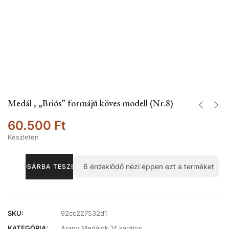
Medál , „Briós” formájú köves modell (Nr.8)
60.500
Ft
Készleten
6
érdeklődő nézi éppen ezt a terméket
KOSÁRBA TESZEM
SKU:
92cc227532d1
KATEGÓRIA:
Arany Medálok 14 karátos