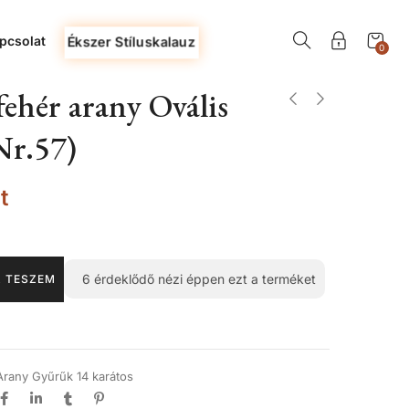
pcsolat
Ékszer Stíluskalauz
0
ehér arany Ovális
Nr.57)
t
6
érdeklődő nézi éppen ezt a terméket
 TESZEM
Arany Gyűrűk 14 karátos