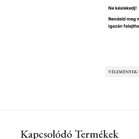
Ne késlekedj!
Rendeld meg m
igazán felejth
VÉLEMÉNYEK (
Kapcsolódó Termékek