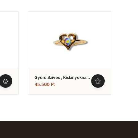
Gyűrű Szíves , Kislányoknak
Gyűrű
(Nr.5)
Fazon
45.500
Ft
78.0