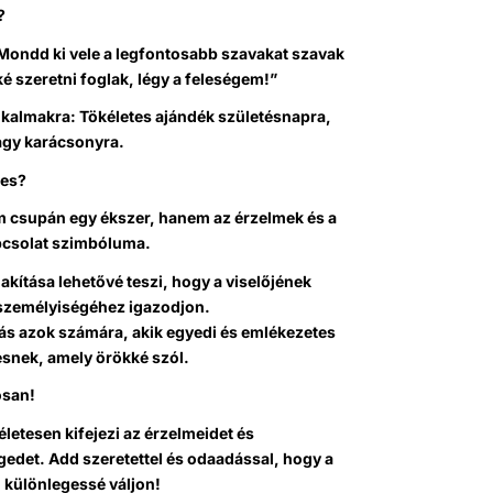
?
 Mondd ki vele a legfontosabb szavakat szavak
 szeretni foglak, légy a feleségem!”
lkalmakra: Tökéletes ajándék születésnapra,
agy karácsonyra.
ges?
m csupán egy ékszer, hanem az érzelmek és a
csolat szimbóluma.
lakítása lehetővé teszi, hogy a viselőjének
 személyiségéhez igazodjon.
tás azok számára, akik egyedi és emlékezetes
esnek, amely örökké szól.
osan!
életesen kifejezi az érzelmeidet és
gedet. Add szeretettel és odaadással, hogy a
n különlegessé váljon!