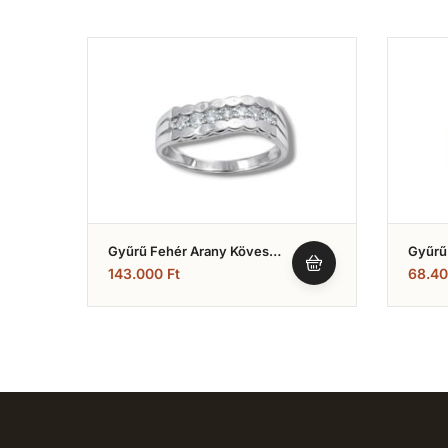
Gyűrű Fehér Arany Köves
Gyűrű
(Nr.23)
(Nr.24
143.000
Ft
68.4