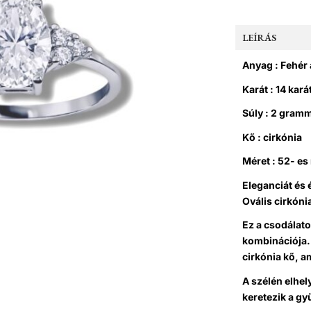
LEÍRÁS
Anyag : Fehér
Karát : 14 kará
Súly : 2 gram
Kő : cirkónia
Méret : 52- es
Eleganciát és 
O
vális cirkóni
Ez a csodálato
kombinációja.
cirkónia kő, a
A szélén elhe
keretezik a gy