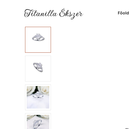
Titanilla Ékszer
Főold