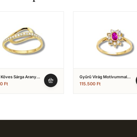
 Köves Sárga Arany
Gyűrű Virág Motívummal
)
(Nr.14)
00
Ft
115.500
Ft