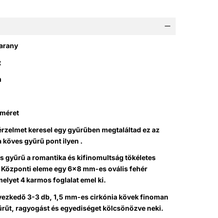
 arany
t
m
 méret
érzelmet keresel egy gyűrűben megtaláltad ez az
a köves gyűrű pont ilyen .
s gyűrű a romantika és kifinomultság tökéletes
 Központi eleme egy 6×8 mm-es ovális fehér
melyet 4 karmos foglalat emel ki.
lyezkedő 3-3 db, 1,5 mm-es cirkónia kövek finoman
űrűt, ragyogást és egyediséget kölcsönözve neki.