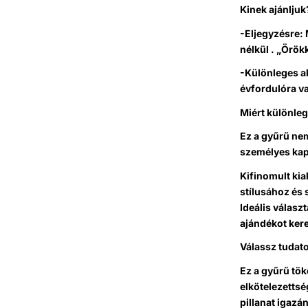
Kinek ajánljuk
-Eljegyzésre:
nélkül .
„Örökké
-Különleges a
évfordulóra v
Miért különle
Ez a gyűrű ne
személyes kap
Kifinomult kia
stílusához és
Ideális válasz
ajándékot ker
Válassz tudat
Ez a gyűrű tök
elkötelezettsé
pillanat igazá