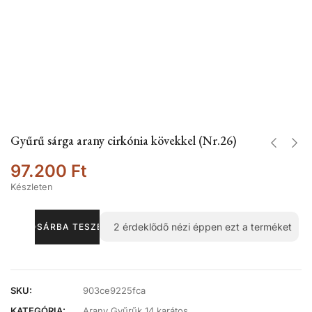
Gyűrű sárga arany cirkónia kövekkel (Nr.26)
97.200
Ft
Készleten
2
érdeklődő nézi éppen ezt a terméket
KOSÁRBA TESZEM
SKU:
903ce9225fca
KATEGÓRIA:
Arany Gyűrűk 14 karátos