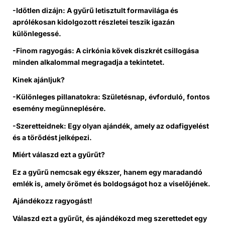
-Időtlen dizájn: A gyűrű letisztult formavilága és
aprólékosan kidolgozott részletei teszik igazán
különlegessé.
-Finom ragyogás: A cirkónia kövek diszkrét csillogása
minden alkalommal megragadja a tekintetet.
Kinek ajánljuk?
-Különleges pillanatokra: Születésnap, évforduló, fontos
esemény megünneplésére.
-Szeretteidnek: Egy olyan ajándék, amely az odafigyelést
és a törődést jelképezi.
Miért válaszd ezt a gyűrűt?
Ez a gyűrű nemcsak egy ékszer, hanem egy maradandó
emlék is, amely örömet és boldogságot hoz a viselőjének.
Ajándékozz ragyogást!
Válaszd ezt a gyűrűt, és ajándékozd meg szerettedet egy