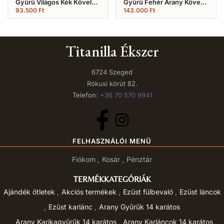
Gyűrű Világos Kék Kővel
Gyűrű Fehér Arany Köves
(Nr.10)
(Nr.23)
93.500
Ft
143.000
Ft
Titanilla Ékszer
6724 Szeged
Rókusi körút 82.
Telefon:
+36 70 570 9941
FELHASZNÁLÓI MENÜ
Fiókom
Kosár
Pénztár
TERMÉKKATEGÓRIÁK
Ajándék ötletek
Akciós termékek
Ezüst fülbevaló
Ezüst láncok
Ezüst karlánc
Arany Gyűrűk 14 karátos
Arany Karikagyűrűk 14 karátos
Arany Karláncok 14 karátos