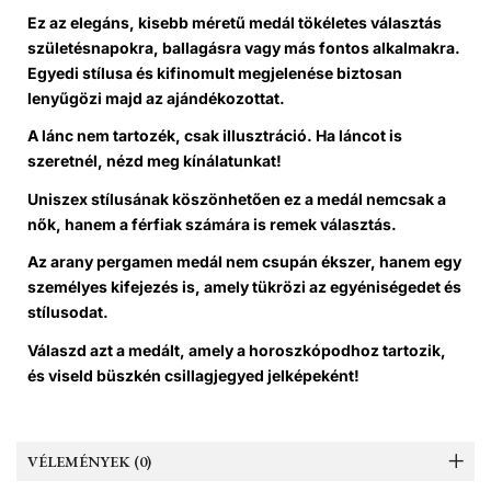
Ez az elegáns, kisebb méretű medál tökéletes választás
születésnapokra, ballagásra vagy más fontos alkalmakra.
Egyedi stílusa és kifinomult megjelenése biztosan
lenyűgözi majd az ajándékozottat.
A lánc nem tartozék, csak illusztráció. Ha láncot is
szeretnél, nézd meg kínálatunkat!
Uniszex stílusának köszönhetően ez a medál nemcsak a
nők, hanem a férfiak számára is remek választás.
Az arany pergamen medál nem csupán ékszer, hanem egy
személyes kifejezés is, amely tükrözi az egyéniségedet és
stílusodat.
Válaszd azt a medált, amely a horoszkópodhoz tartozik,
és viseld büszkén csillagjegyed jelképeként!
VÉLEMÉNYEK (0)