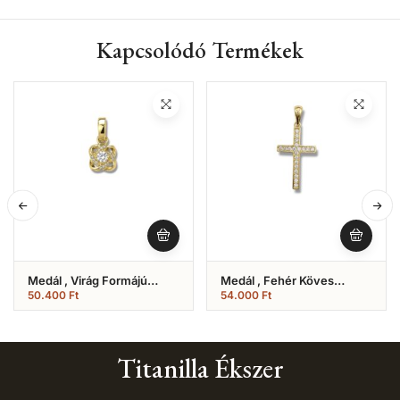
Kapcsolódó Termékek
Medál , Virág Formájú
Medál , Fehér Köves
Köves Modell (Nr.22)
Kereszt (Nr.19)
50.400
Ft
54.000
Ft
Titanilla Ékszer