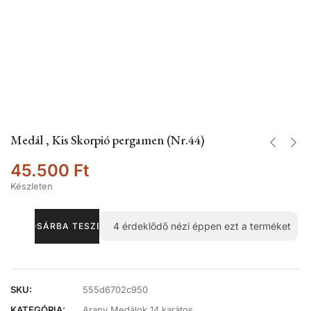
Medál , Kis Skorpió pergamen (Nr.44)
45.500
Ft
Készleten
4
érdeklődő nézi éppen ezt a terméket
KOSÁRBA TESZEM
SKU:
555d6702c950
KATEGÓRIA:
Arany Medálok 14 karátos