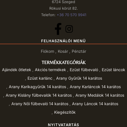
6724 Szeged
Rókusi körút 82.
Telefon:
+36 70 570 9941
FELHASZNÁLÓI MENÜ
Fiókom
Kosár
Pénztár
TERMÉKKATEGÓRIÁK
Ajándék ötletek
Akciós termékek
Ezüst fülbevaló
Ezüst láncok
Ezüst karlánc
Arany Gyűrűk 14 karátos
Arany Karikagyűrűk 14 karátos
Arany Karláncok 14 karátos
Arany Kislány fülbevalók 14 karátos
Arany Medálok 14 karátos
Arany Női fülbevaló 14 karátos
Arany Láncok 14 karátos
Kiegészítők
NYITVATARTÁS