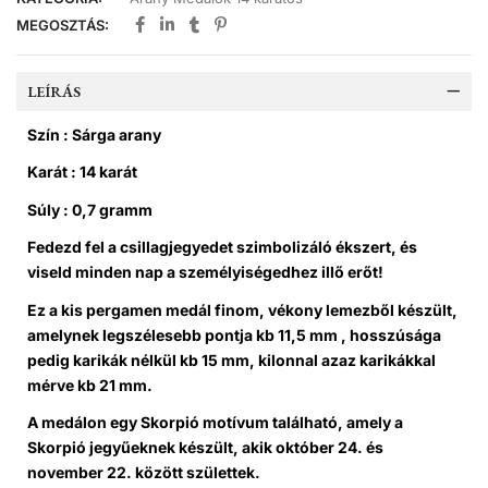
MEGOSZTÁS:
LEÍRÁS
Szín : Sárga arany
Karát : 14 karát
Súly : 0,7 gramm
Fedezd fel a csillagjegyedet szimbolizáló ékszert, és
viseld minden nap a személyiségedhez illő erőt!
Ez a kis pergamen medál finom, vékony lemezből készült,
amelynek legszélesebb pontja kb 11,5 mm , hosszúsága
pedig karikák nélkül kb 15 mm, kilonnal azaz karikákkal
mérve kb 21 mm.
A medálon egy Skorpió motívum található, amely a
Skorpió jegyűeknek készült, akik október 24. és
november 22. között születtek.