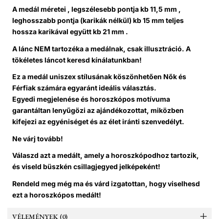
A medál méretei , l
egszélesebb pontja
kb 11,5 mm ,
l
eghosszabb pontja (karikák nélkül)
kb 15 mm t
eljes
hossza karikával együtt
kb 21 mm .
A lánc NEM tartozéka a medálnak
, csak illusztráció. A
tökéletes láncot keresd kínálatunkban!
Ez a medál
uniszex stílusának köszönhetően Nők és
Férfiak számára egyaránt ideális választás
.
Egyedi megjelenése és horoszkópos motívuma
garantáltan lenyűgözi az ajándékozottat, miközben
kifejezi az egyéniséget és az élet iránti szenvedélyt.
Ne várj tovább!
Válaszd azt a medált, amely a horoszkópodhoz tartozik,
és viseld büszkén csillagjegyed jelképeként!
Rendeld meg még ma és várd izgatottan, hogy viselhesd
ezt a horoszkópos medált!
VÉLEMÉNYEK (0)