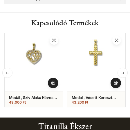
Kapcsolódó Termékek
Medál , Szív Alakú Köves
Medál , Vésett Kereszt
Modell (Nr.26)
(Nr.14)
49.000
Ft
43.200
Ft
Titanilla Ékszer