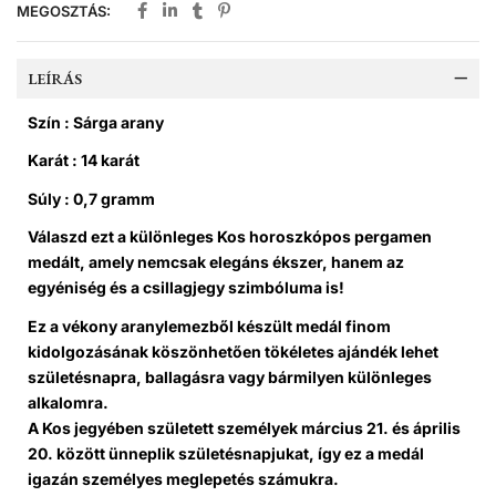
MEGOSZTÁS:
LEÍRÁS
Szín : Sárga arany
Karát : 14 karát
Súly : 0,7 gramm
Válaszd ezt a különleges Kos horoszkópos pergamen
medált
, amely nemcsak elegáns ékszer, hanem az
egyéniség és a csillagjegy szimbóluma is!
Ez a
vékony aranylemezből készült medál
finom
kidolgozásának köszönhetően tökéletes ajándék lehet
születésnapra, ballagásra vagy bármilyen különleges
alkalomra.
A Kos jegyében született személyek
március 21. és április
20. között
ünneplik születésnapjukat, így ez a medál
igazán személyes meglepetés számukra.