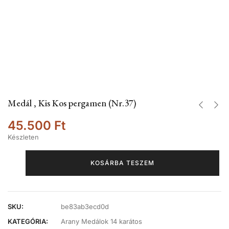
Medál , Kis Kos pergamen (Nr.37)
45.500
Ft
Készleten
KOSÁRBA TESZEM
SKU:
be83ab3ecd0d
KATEGÓRIA:
Arany Medálok 14 karátos