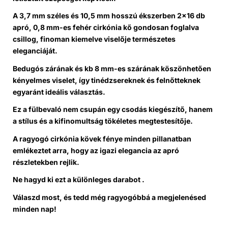
A 3,7 mm széles és 10,5 mm hosszú ékszerben 2×16 db
apró, 0,8 mm-es fehér cirkónia kő gondosan foglalva
csillog, finoman kiemelve viselője természetes
eleganciáját.
Bedugós zárának és kb 8 mm-es szárának köszönhetően
kényelmes viselet, így tinédzsereknek és felnőtteknek
egyaránt ideális választás.
Ez a fülbevaló nem csupán egy csodás kiegészítő, hanem
a stílus és a kifinomultság tökéletes megtestesítője.
A ragyogó cirkónia kövek fénye minden pillanatban
emlékeztet arra, hogy az igazi elegancia az apró
részletekben rejlik.
Ne hagyd ki ezt a különleges darabot .
Válaszd most, és tedd még ragyogóbbá a megjelenésed
minden nap!