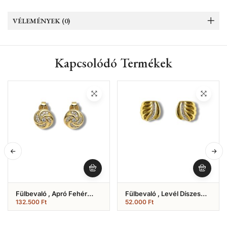
VÉLEMÉNYEK (0)
Kapcsolódó Termékek
Fülbevaló , Apró Fehér
Fülbevaló , Levél Díszes
Cirkónia Kövekkel (Nr.1)
Stekkeres Modell (Nr.4)
132.500
Ft
52.000
Ft