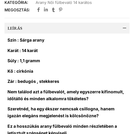
KATEGÓRIA:
Arany Női fülbevaló 14 karátos
MEGOSZTÁS:
LEÍRÁS
Szín : Sárga arany
Karát : 14 karát
Súly : 1,1 gramm
Kő : cirkónia
Zár : bedugós , stekkeres
Nem találod azt a fülbevalót, amely egyszerre kifinomult,
időtálló és minden alkalomra tökéletes?
Szeretnéd, ha egy ékszer nemcsak csillogna, hanem
igazán elegáns megjelenést is kölcsönözne?
Ez a hosszúkás arany fülbevaló minden részletében a
letisztult szépséget képviseli.