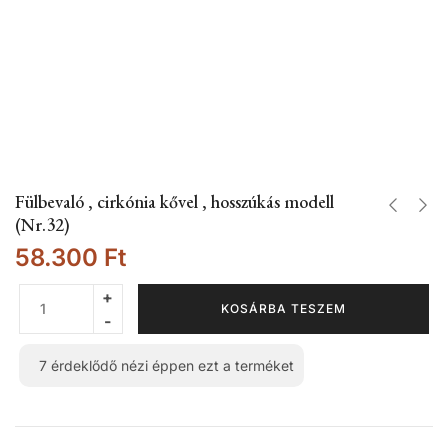
Fülbevaló , cirkónia kővel , hosszúkás modell
(Nr.32)
58.300
Ft
KOSÁRBA TESZEM
7
érdeklődő nézi éppen ezt a terméket