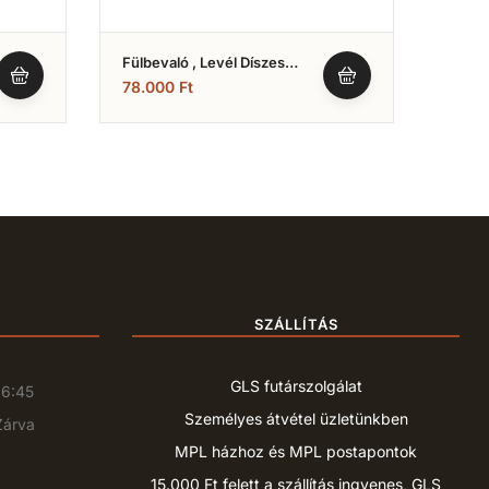
Fülbevaló , Levél Díszes
Fülbe
Fazon (Nr.23)
Fazon
78.000
Ft
88.4
SZÁLLÍTÁS
GLS futárszolgálat
16:45
Személyes átvétel üzletünkben
Zárva
MPL házhoz és MPL postapontok
15.000 Ft felett a szállítás ingyenes, GLS