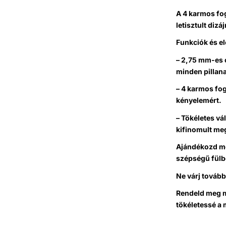
A 4 karmos fog
letisztult dizá
Funkciók és e
– 2,75 mm-es c
minden pillan
– 4 karmos fog
kényelemért.
– Tökéletes vá
kifinomult meg
Ajándékozd me
szépségű fülb
Ne várj tovább
Rendeld meg mo
tökéletessé a