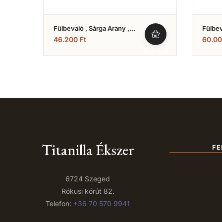
Fülbevaló , Sárga Arany ,
Fülbev
Cirkónia Köves , Stekkeres
,fehér
46.200
Ft
60.0
Modell (Nr.16)
Stekke
Titanilla Ékszer
FE
6724 Szeged
Rókusi körút 82.
Telefon:
+36 70 570 9941