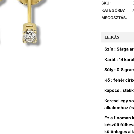
SKU:
KATEGÓRIA:
MEGOSZTÁS:
LEÍRÁS
Szín : Sárga a
Karát : 14 kará
Súly : 0,8 gr
Kő : fehér cir
kapocs : stek
Keresel egy so
alkalomhoz és 
Ez a finoman k
készült fülbev
különleges al