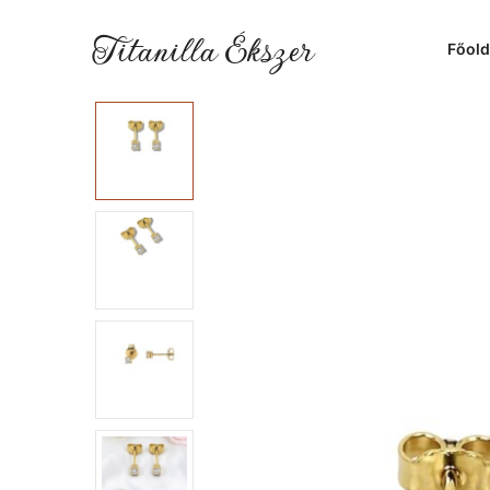
Titanilla Ékszer
Főold