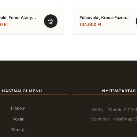
aló ,fehér Arany
Fülbevaló , Kreola Fazon
 Cirkónia Köves ,
(Nr.20)
00
Ft
104.000
Ft
res Modell (Nr.15)
LHASZNÁLÓI MENÜ
NYITVATARTÁS
Fiókom
Hétfő – Péntek: 9:00–
Kosár
Szombat – Vasárnap: 
Pénztár