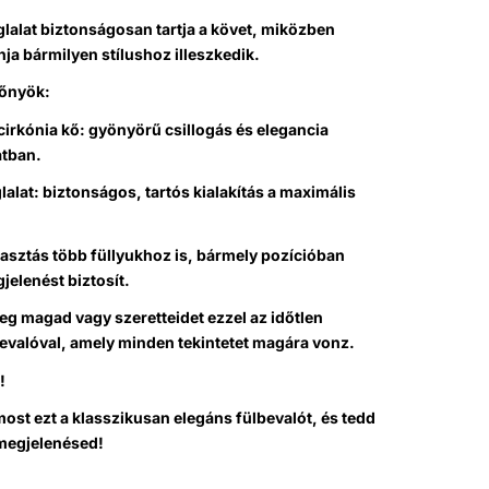
lalat biztonságosan tartja a követ, miközben
jnja bármilyen stílushoz illeszkedik.
lőnyök:
irkónia kő: gyönyörű csillogás és elegancia
atban.
lalat: biztonságos, tartós kialakítás a maximális
lasztás több füllyukhoz is, bármely pozícióban
jelenést biztosít.
g magad vagy szeretteidet ezzel az időtlen
evalóval, amely minden tekintetet magára vonz.
!
st ezt a klasszikusan elegáns fülbevalót, és tedd
 megjelenésed!