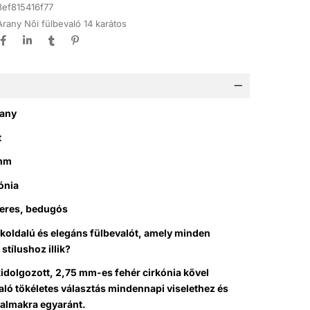
3ef815416f77
Arany Női fülbevaló 14 karátos
rany
t
amm
kónia
keres, bedugós
koldalú és elegáns fülbevalót, amely minden
stílushoz illik?
idolgozott, 2,75 mm-es fehér cirkónia kővel
aló tökéletes választás mindennapi viselethez és
kalmakra egyaránt.