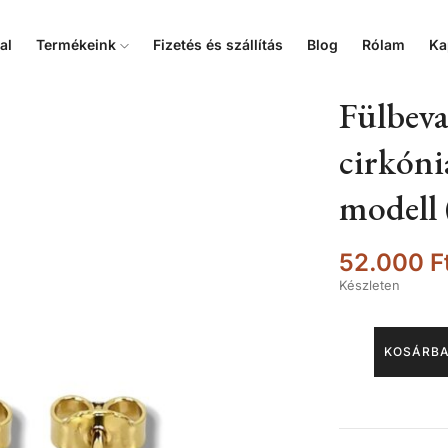
al
Termékeink
Fizetés és szállítás
Blog
Rólam
Ka
Fülbeval
cirkóni
modell 
52.000
F
Készleten
KOSÁRBA