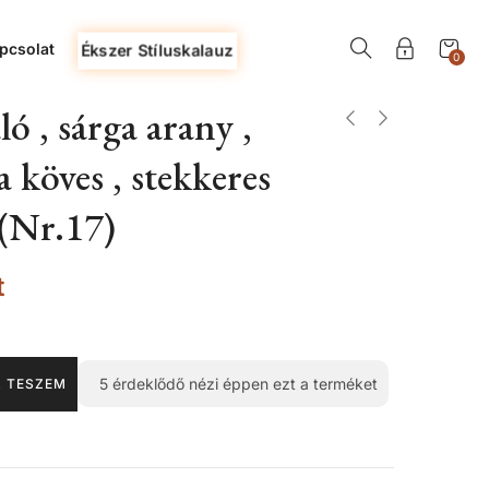
pcsolat
Ékszer Stíluskalauz
0
ó , sárga arany ,
a köves , stekkeres
(Nr.17)
t
5
érdeklődő nézi éppen ezt a terméket
 TESZEM