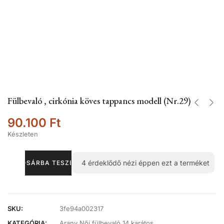
Fülbevaló , cirkónia köves tappancs modell (Nr.29)
90.100
Ft
Készleten
4
érdeklődő nézi éppen ezt a terméket
KOSÁRBA TESZEM
SKU:
3fe94a002317
KATEGÓRIA:
Arany Női fülbevaló 14 karátos