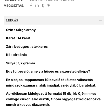
MEGOSZTÁS:
LEÍRÁS
Szín : Sárga arany
Karát : 14 karát
Zár : bedugós , stekkeres
Kő : cirkónia
Súlya : 1,7 gramm
Egy fülbevaló, amely a hűség és a szeretet jelképe?
Ez a bájos, tappancsos fülbevaló tökéletes választás
mindazok számára, akik imádják a négylábú barátokat.
Aprólékosan kidolgozott formáját 15 db, kb 0,9 mm-es
csillogó cirkónia kő díszíti, finom ragyogást kölcsönözve
ennek a kedves ékszernek.