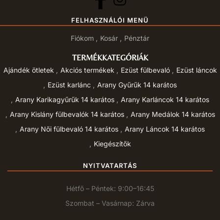
FELHASZNÁLÓI MENÜ
Fiókom
Kosár
Pénztár
TERMÉKKATEGÓRIÁK
Ajándék ötletek
Akciós termékek
Ezüst fülbevaló
Ezüst láncok
Ezüst karlánc
Arany Gyűrűk 14 karátos
Arany Karikagyűrűk 14 karátos
Arany Karláncok 14 karátos
Arany Kislány fülbevalók 14 karátos
Arany Medálok 14 karátos
Arany Női fülbevaló 14 karátos
Arany Láncok 14 karátos
Kiegészítők
NYITVATARTÁS
Hétfő – Péntek: 9:00–16:45
Szombat – Vasárnap: Zárva