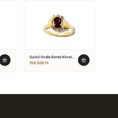
Gyűrű Ovális Bordó Kővel
Gyűrű
(Nr.13)
(Nr.2
159.500
Ft
66.0