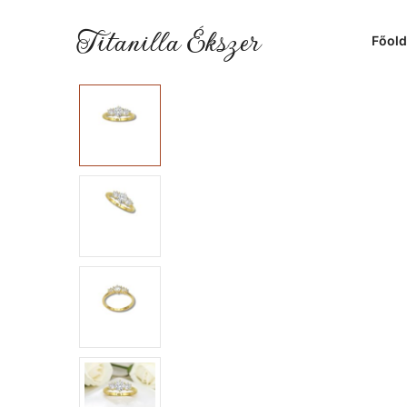
Titanilla Ékszer
Főold