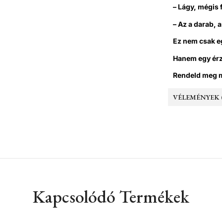
– Lágy, mégis
– Az a darab,
Ez nem csak 
Hanem egy érz
Rendeld meg mo
VÉLEMÉNYEK (
Kapcsolódó Termékek