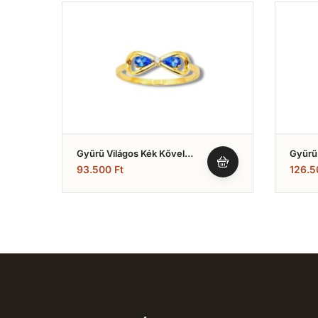
Gyűrű Világos Kék Kővel
Gyűrű 
(Nr.10)
(Nr.8)
93.500
Ft
126.