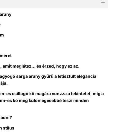
 arany
t
mm
 méret
, amit meglátsz… és érzed, hogy ez az.
agyogó sárga arany gyűrű a letisztult elegancia
ája.
m-es csillogó kő magára vonzza a tekintetet, míg a
 mm-es kő még különlegesebbé teszi minden
mádni?
n stílus