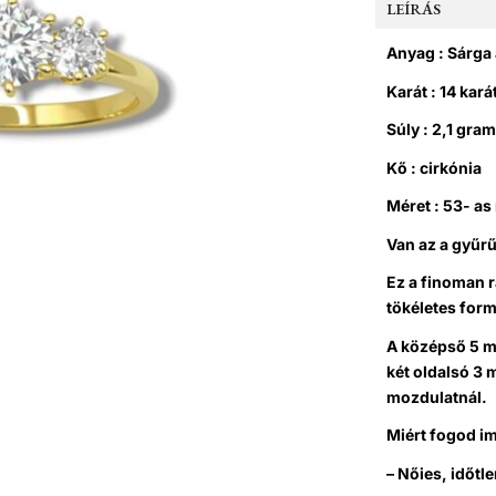
LEÍRÁS
Anyag : Sárga
Karát : 14 kará
Súly : 2,1 gra
Kő : cirkónia
Méret : 53- as
Van az a gyűrű
Ez a finoman r
tökéletes form
A középső 5 m
két oldalsó 3
mozdulatnál.
Miért fogod i
– Nőies, időtle