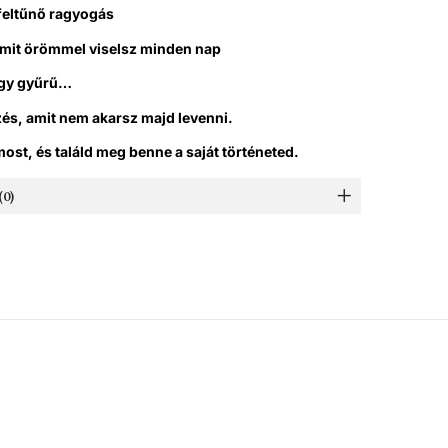
 feltűnő ragyogás
 amit örömmel viselsz minden nap
egy gyűrű…
és, amit nem akarsz majd levenni.
st, és találd meg benne a saját történeted.
0)