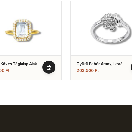
Köves Téglalap Alakú
Gyűrű Fehér Arany, Levél
Dísszel (Nr.7)
500
Ft
203.500
Ft