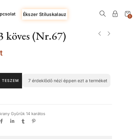
pcsolat
Ékszer Stíluskalauz
0
 köves (Nr.67)
t
7
érdeklődő nézi éppen ezt a terméket
 TESZEM
Arany Gyűrűk 14 karátos