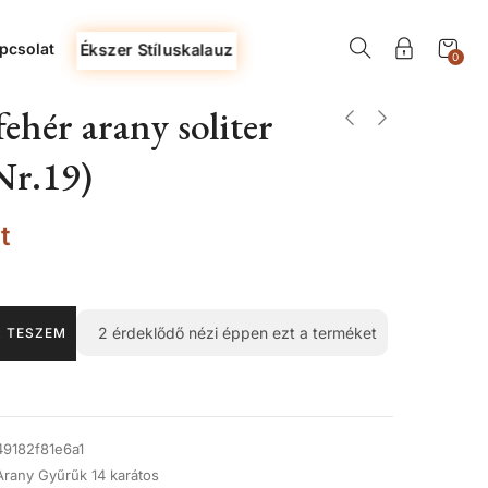
pcsolat
Ékszer Stíluskalauz
0
ehér arany soliter
Nr.19)
t
2
érdeklődő nézi éppen ezt a terméket
 TESZEM
49182f81e6a1
Arany Gyűrűk 14 karátos