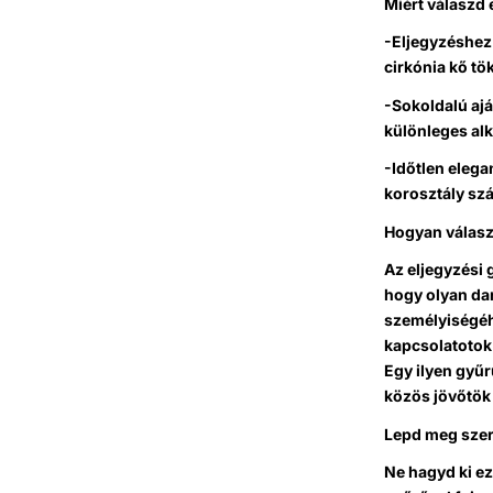
Miért válaszd 
-Eljegyzéshez 
cirkónia kő tö
-Sokoldalú ajá
különleges al
-Időtlen elega
korosztály szá
Hogyan válaszd
Az eljegyzési 
hogy olyan dar
személyiségéhe
kapcsolatotok
Egy ilyen gyű
közös jövőtök 
Lepd meg sze
Ne hagyd ki ez