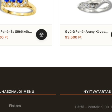
 Fehér És Sötétkék
Gyűrű Fehér Arany Köves
ia Kövekkel (Nr.1)
(Nr.27)
200
Ft
93.500
Ft
LHASZNÁLÓI MENÜ
NYITVATARTÁS
Fiókom
Hétfő – Péntek: 9:00–