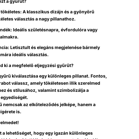
ezt a gyűrűt?
tökéletes: A klasszikus dizájn és a gyönyörű
kéletes választás a nagy pillanathoz.
ndék: Ideális születésnapra, évfordulóra vagy
kalmakra.
ncia: Letisztult és elegáns megjelenése bármely
mára ideális választás.
 ki a megfelelő eljegyzési gyűrűt?
gyűrű kiválasztása egy különleges pillanat.
Fontos,
abot válassz, amely tökéletesen illik szerelmed
z és stílusához, valamint szimbolizálja a
 egyediségét.
rű nemcsak az elköteleződés jelképe, hanem a
ígérete is.
relmedet!
t a lehetőséget, hogy egy igazán különleges