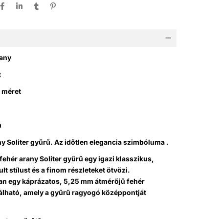
rany
t
s méret
m
ny Soliter gyűrű. Az időtlen elegancia szimbóluma .
fehér arany Soliter gyűrű egy igazi klasszikus,
ult stílust és a finom részleteket ötvözi.
n egy káprázatos, 5,25 mm átmérőjű fehér
lálható, amely a gyűrű ragyogó középpontját