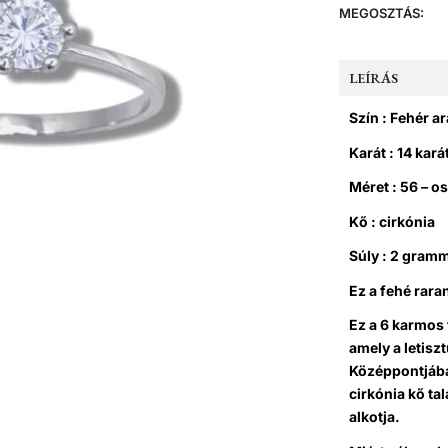
MEGOSZTÁS:
LEÍRÁS
Szín : Fehér a
Karát : 14 kará
Méret : 56 – o
Kő : cirkónia
Súly : 2 gram
Ez a fehé rara
Ez a 6 karmos 
amely a letiszt
Középpontjába
cirkónia kő ta
alkotja.