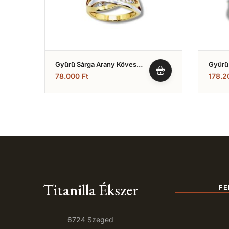
Gyűrű Sárga Arany Köves
Gyűrű
Fazonú (Nr.3)
Cirkón
78.000
Ft
178.
Titanilla Ékszer
FE
6724 Szeged