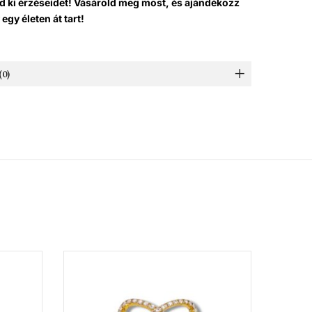
d ki érzéseidet! Vásárold meg most, és ajándékozz
egy életen át tart!
0)