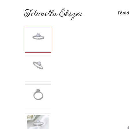
Titanilla Ékszer
Főold