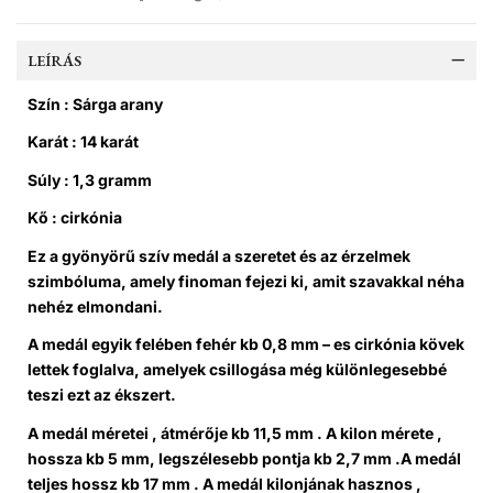
LEÍRÁS
Szín : Sárga arany
Karát : 14 karát
Súly : 1,3 gramm
Kő : cirkónia
Ez a
gyönyörű szív medál
a szeretet és az érzelmek
szimbóluma, amely finoman fejezi ki, amit szavakkal néha
nehéz elmondani.
A medál egyik felében
fehér kb 0,8 mm – es cirkónia kövek
lettek foglalva, amelyek csillogása még különlegesebbé
teszi ezt az ékszert.
A medál méretei , á
tmérője
kb
11,5 mm . A k
ilon mérete ,
hossza kb
5 mm
, legszélesebb pontja kb
2,7 mm .A medál
t
eljes hossz
kb
17 mm . A medál kilonjának h
asznos ,