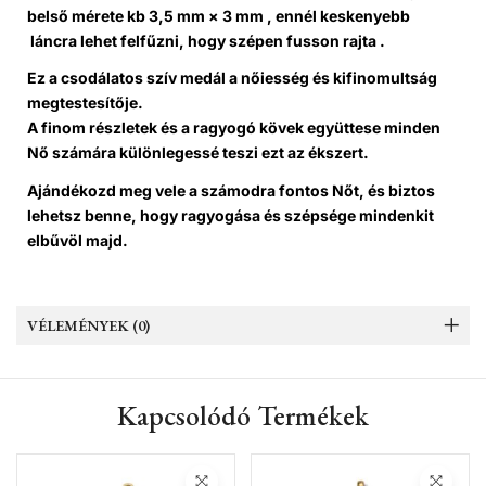
belső mérete
kb
3,5 mm × 3 mm , ennél
keskenyebb
láncra
lehet felfűzni, hogy szépen fusson rajta .
Ez a
csodálatos szív medál a
nőiesség és kifinomultság
megtestesítője.
A
finom részletek
és a
ragyogó kövek
együttese minden
Nő számára
különlegessé
teszi ezt az ékszert.
Ajándékozd meg vele a számodra fontos Nőt
, és biztos
lehetsz benne, hogy
ragyogása és szépsége mindenkit
elbűvöl
majd.
VÉLEMÉNYEK (0)
Kapcsolódó Termékek