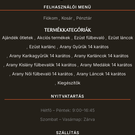
FELHASZNÁLÓI MENÜ
Fiókom
Kosár
Pénztár
TERMÉKKATEGÓRIÁK
Ajándék ötletek
Akciós termékek
Ezüst fülbevaló
Ezüst láncok
Ezüst karlánc
Arany Gyűrűk 14 karátos
Arany Karikagyűrűk 14 karátos
Arany Karláncok 14 karátos
Arany Kislány fülbevalók 14 karátos
Arany Medálok 14 karátos
Arany Női fülbevaló 14 karátos
Arany Láncok 14 karátos
Kiegészítők
NYITVATARTÁS
Hétfő – Péntek: 9:00–16:45
Szombat – Vasárnap: Zárva
SZÁLLÍTÁS