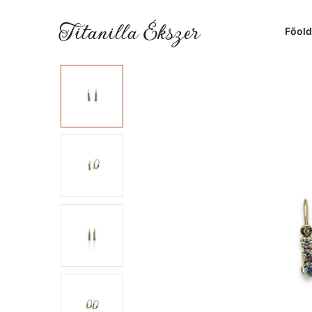
Titanilla Ékszer
Főold