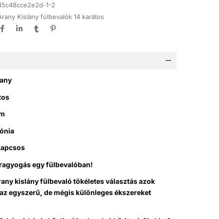
45c48cce2e2d-1-2
Arany Kislány fülbevalók 14 karátos
rany
tos
mm
kónia
 kapcsos
agyogás egy fülbevalóban!
rany kislány fülbevaló tökéletes választás azok
 az egyszerű, de mégis különleges ékszereket