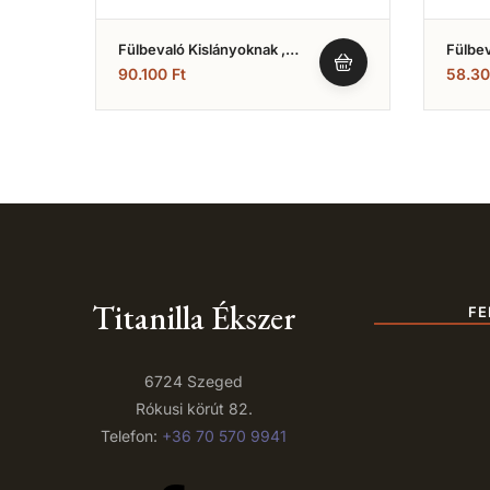
Fülbevaló Kislányoknak ,
Fülbev
Virágos Fehér Köves (Nr.26)
Sárga
90.100
Ft
58.3
(Nr.18
Titanilla Ékszer
FE
6724 Szeged
Rókusi körút 82.
Telefon:
+36 70 570 9941