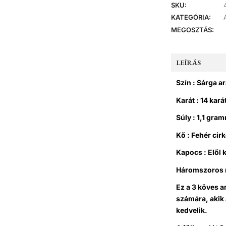
SKU:
KATEGÓRIA:
MEGOSZTÁS:
LEÍRÁS
Szín : Sárga a
Karát : 14 kará
Súly : 1,1 gra
Kő : Fehér cir
Kapocs : Elől
Háromszoros r
Ez a 3 köves a
számára, akik
kedvelik.