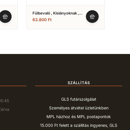
Fülbevaló , Kislányoknak ,
Fülbe
Fehér Arany 3 Köves
Fehér
63.800
Ft
63.8
Hagyományos Fazonú (Nr.12)
(Nr.13
SZÁLLÍTÁS
GLS futárszolgálat
16:45
Személyes átvétel üzletünkben
Zárva
MPL házhoz és MPL postapontok
15.000 Ft felett a szállítás ingyenes, GLS