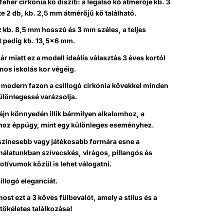
fehér cirkónia kő díszíti: a legalsó kő átmérője kb. 3
e 2 db, kb. 2,5 mm átmérőjű kő található.
sz kb. 8,5 mm hosszú és 3 mm széles, a teljes
 pedig kb. 13,5×6 mm.
r miatt ez a modell ideális választás 3 éves kortól
nos iskolás kor végéig.
 modern fazon a csillogó cirkónia kövekkel minden
különlegessé varázsolja.
izájn könnyedén illik bármilyen alkalomhoz, a
oz éppúgy, mint egy különleges eseményhez.
színesebb vagy játékosabb formára esne a
ínálatunkban szívecskés, virágos, pillangós és
tívumok közül is lehet válogatni.
llogó eleganciát.
st ezt a 3 köves fülbevalót, amely a stílus és a
tökéletes találkozása!