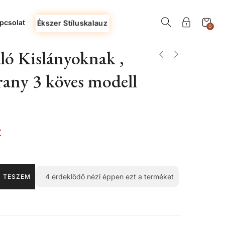
pcsolat
Ékszer Stíluskalauz
0
ló Kislányoknak ,
rany 3 köves modell
t
4
érdeklődő nézi éppen ezt a terméket
 TESZEM