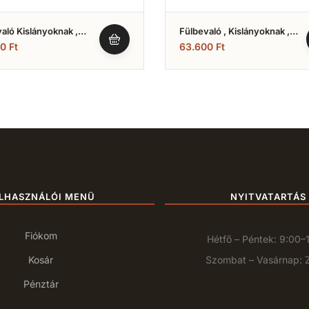
aló Kislányoknak ,
Fülbevaló , Kislányoknak ,
 Arany Fehér Köves
Világos Kék És Fehér
00
Ft
63.600
Ft
)
Kövekkel (Nr.7)
LHASZNÁLÓI MENÜ
NYITVATARTÁS
Fiókom
Hétfő – Péntek: 9:00–
Kosár
Szombat – Vasárnap: 
Pénztár