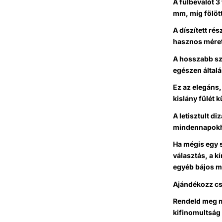
A fülbevalót 3 
mm, míg fölött
A díszített ré
hasznos méret
A hosszabb szá
egészen általá
Ez az elegáns,
kislány fülét 
A letisztult d
mindennapokh
Ha mégis egy 
választás, a k
egyéb bájos mo
Ajándékozz csi
R
endeld meg mo
kifinomultság 