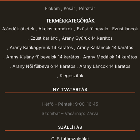
Fiókom
Kosár
Pénztár
TERMÉKKATEGÓRIÁK
Ajándék ötletek
Akciós termékek
Ezüst fülbevaló
Ezüst láncok
Ezüst karlánc
Arany Gyűrűk 14 karátos
Arany Karikagyűrűk 14 karátos
Arany Karláncok 14 karátos
Arany Kislány fülbevalók 14 karátos
Arany Medálok 14 karátos
Arany Női fülbevaló 14 karátos
Arany Láncok 14 karátos
Kiegészítők
NYITVATARTÁS
Hétfő – Péntek: 9:00–16:45
Szombat – Vasárnap: Zárva
SZÁLLÍTÁS
GLS futárszolgálat