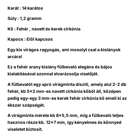
Karát : 14 karátos
Súly : 1,2 gramm
Kő : Fehér , navett és kerek cirkónia
Kapocs : Elől kapcsos
Egy kis virágos ragyogás, ami mosolyt csal a kislányok
arcára!
Ez a fehér arany kislány fülbevaló elegáns és bájos
kialakításával azonnal elvarázsolja viselőjét.
A fülbevalót egy apró virágminta díszíti, amely alul 2-2 db
fehér, kb 5×2 mm-es navett cirkónia kőből áll, középen
pedig egy-egy 3 mm-es kerek fehér cirkónia kő emeli ki az
ékszer szépségét.
A virágminta mérete kb 8×5,5 mm, míg a fülbevaló teljes
hasznos része kb. 12×7 mm, így kényelmes és könnyed
viseletet biztosít.