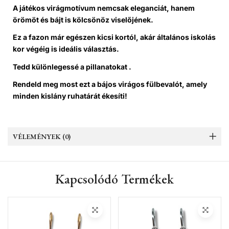
A játékos virágmotívum nemcsak eleganciát, hanem
örömöt és bájt is kölcsönöz viselőjének.
Ez a fazon már egészen kicsi kortól, akár általános iskolás
kor végéig is ideális választás.
Tedd különlegessé a pillanatokat .
Rendeld meg most ezt a bájos virágos fülbevalót, amely
minden kislány ruhatárát ékesíti!
VÉLEMÉNYEK (0)
Kapcsolódó Termékek