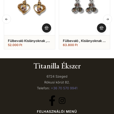
Fülbevaló Kislányoknak ,
Fülbevaló , Kislányoknak ,
Szíves Fehér Köves (Nr.21)
Fehér Arany 3 Köves
52.000
Ft
63.800
Ft
Hagyományos Fazonú
(Nr.12)
Titanilla Ékszer
6724 Szeged
Rókusi körút 82.
Telefon:
+36 70 570 9941
FELHASZNÁLÓI MENÜ