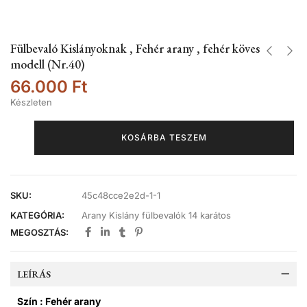
Fülbevaló Kislányoknak , Fehér arany , fehér köves
modell (Nr.40)
66.000
Ft
Készleten
KOSÁRBA TESZEM
SKU:
45c48cce2e2d-1-1
KATEGÓRIA:
Arany Kislány fülbevalók 14 karátos
MEGOSZTÁS:
LEÍRÁS
Szín : Fehér arany