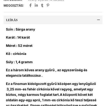
MEGOSZTÁS:
LEÍRÁS
Szín : Sárga arany
Karát : 14 karát
Méret : 52 méret
Kő : cirkónia
Súly : 1,4 gramm
Ez a három köves arany gyűrű , az egyszerűség és
elegancia találkozása .
Ez a finoman kidolgozott gyűrű középen egy lenyűgöző
3,25 mm-es fehér cirkónia kővel ragyog, amelyet egy
biztos, négy karmos foglalat tart.
A központi követ két
oldalán egy-egy apró, 1 mm-es cirkónia kő teszi teljessé
az összhatást, finom csillogást kölcsönözve a gyűrűnek.