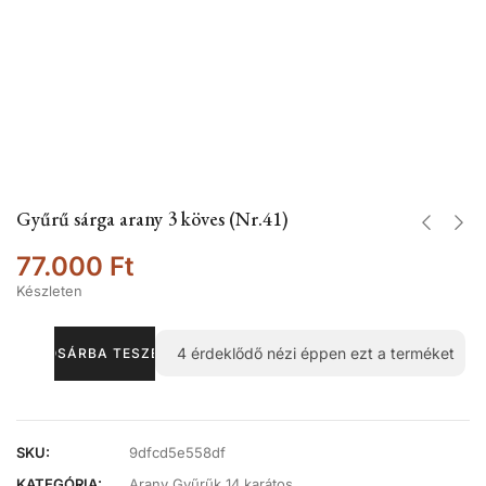
Gyűrű sárga arany 3 köves (Nr.41)
77.000
Ft
Készleten
4
érdeklődő nézi éppen ezt a terméket
KOSÁRBA TESZEM
SKU:
9dfcd5e558df
KATEGÓRIA:
Arany Gyűrűk 14 karátos