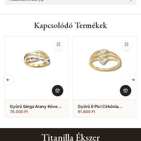
Kapcsolódó Termékek
Gyűrű Sárga Arany Köves
Gyűrű 6 Pici Cirkónia
Fazonú (Nr.3)
Kövekkel (Nr.49)
78.000
Ft
91.800
Ft
Titanilla Ékszer