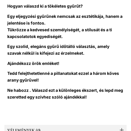
Hogyan válaszd ki a tökéletes gyűrűt?
Egy eljegyzési gyűrűnek nemcsak az esztétikája, hanem a
jelentése is fontos.
Tükrözze a kedvesed személyiségét, a stílusát és a ti
kapcsolatotok egyediségét.
Egy szolid, elegáns gyűrű időtálló választás, amely
szavak nélkül is kifejezi az érzelmeket.
Ajándékozz örök emléket!
Tedd felejthetetlenné a pillanatokat ezzel a három köves
arany gyűrűvel!
Ne habozz . V
álaszd ezt a különleges ékszert, és lepd meg
szeretted egy szívhez szóló ajándékkal!
VÉLEMÉNYEK (0)