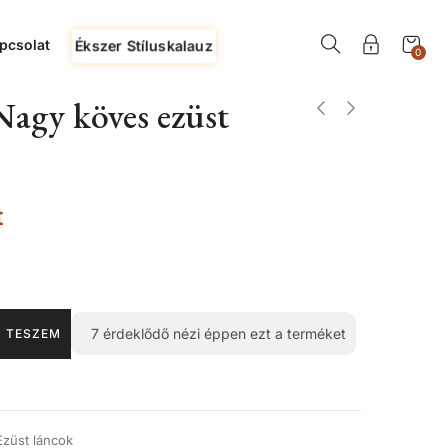
pcsolat
Ékszer Stíluskalauz
0
Nagy köves ezüst
t
7
érdeklődő nézi éppen ezt a terméket
 TESZEM
Ezüst láncok