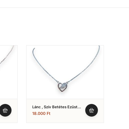
Lánc , Szív Betétes Ezüst
Lánc 
Modell (Nr.6)
(Nr.7)
18.000
Ft
18.0