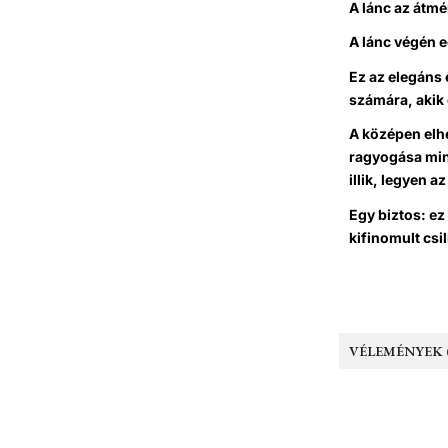
A lánc az átmé
A lánc végén e
Ez az elegáns 
számára, akik 
A középen elh
ragyogása min
illik, legyen a
Egy biztos: ez
kifinomult csi
VÉLEMÉNYEK (