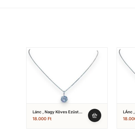
Lánc , Nagy Köves Ezüst
LÁnc 
(Nr.9)
(Nr.8)
18.000
Ft
18.0