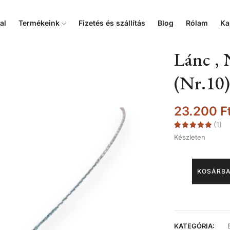
al
Termékeink
Fizetés és szállítás
Blog
Rólam
Ka
Lánc , 
(Nr.10)
23.200
F
(
1
)
Értékelés
1
Készleten
5.00
az 5-
ből,
értékelés
alapján
KOSÁRBA
KATEGÓRIA: