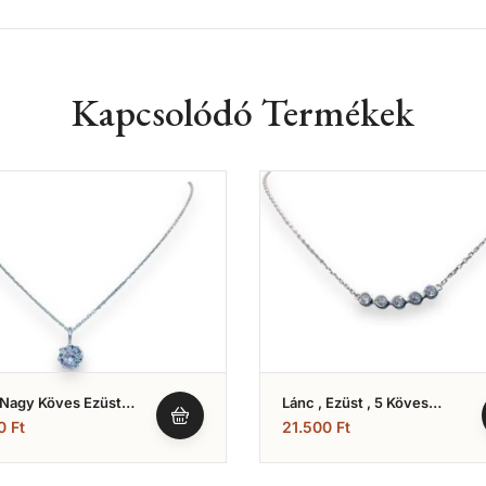
Kapcsolódó Termékek
,Nagy Köves Ezüst
Lánc , Ezüst , 5 Köves
Nyakék ( Nr.3)
00
Ft
21.500
Ft