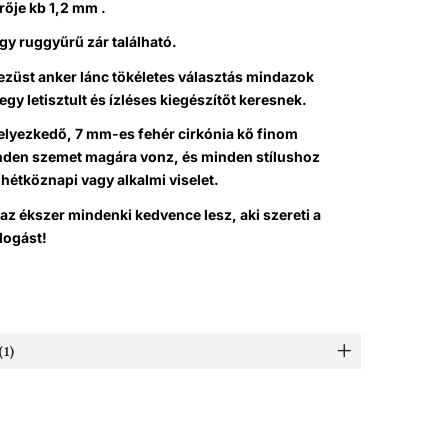
rője kb 1,2 mm .
gy ruggyűrű zár található.
ezüst anker lánc tökéletes választás mindazok
egy letisztult és ízléses kiegészítőt keresnek.
elyezkedő, 7 mm-es fehér cirkónia kő finom
den szemet magára vonz, és minden stílushoz
z hétköznapi vagy alkalmi viselet.
 az ékszer mindenki kedvence lesz, aki szereti a
llogást!
1)