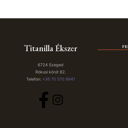
Titanilla Ékszer
FE
6724 Szeged
Rókusi körút 82.
Telefon:
+36 70 570 9941