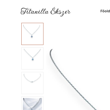
Titanilla Ékszer
Főold