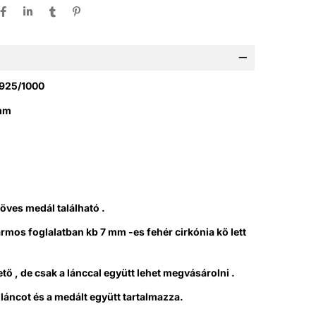
 925/1000
amm
öves medál található .
mos foglalatban kb 7 mm -es fehér cirkónia kő lett
tő , de csak a lánccal együtt lehet megvásárolni .
 láncot és a medált együtt tartalmazza.