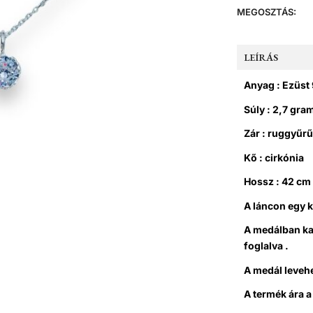
MEGOSZTÁS:
LEÍRÁS
Anyag : Ezüst
Súly : 2,7 gr
Zár : ruggyűrű
Kő : cirkónia
Hossz : 42 cm
A láncon egy k
A medálban kar
foglalva .
A medál levehe
A termék ára a