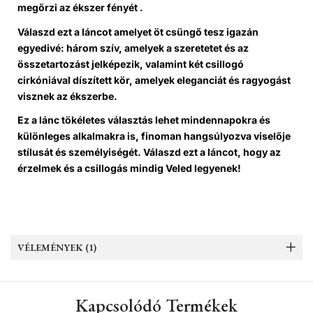
megőrzi az ékszer fényét .
Válaszd ezt
a láncot amelyet öt csüngő tesz igazán
egyedivé: három szív, amelyek a szeretetet és az
összetartozást jelképezik, valamint két csillogó
cirkóniával díszített kör, amelyek eleganciát és ragyogást
visznek az ékszerbe.
Ez a lánc tökéletes választás lehet mindennapokra és
különleges alkalmakra is, finoman hangsúlyozva viselője
stílusát és személyiségét. Válaszd ezt a láncot, hogy az
érzelmek és a csillogás mindig Veled legyenek!
VÉLEMÉNYEK (1)
Kapcsolódó Termékek