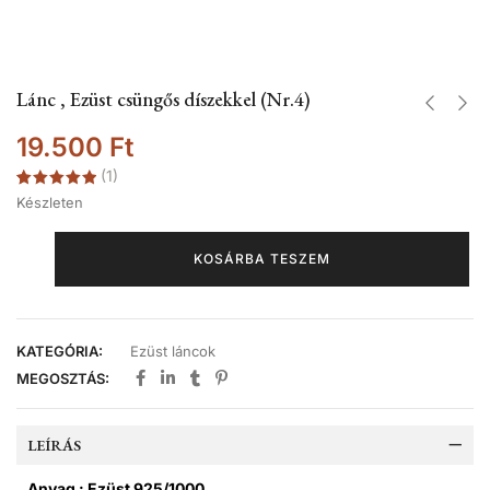
Lánc , Ezüst csüngős díszekkel (Nr.4)
19.500
Ft
(
1
)
Értékelés
1
Készleten
5.00
az 5-
ből,
értékelés
alapján
KOSÁRBA TESZEM
KATEGÓRIA:
Ezüst láncok
MEGOSZTÁS:
LEÍRÁS
Anyag : Ezüst 925/1000