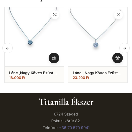
Lánc ,Nagy Köves Ezüst
Lánc , Nagy Köves Ezüst
(Nr.7)
(Nr.11)
18.000
Ft
23.200
Ft
Titanilla Ékszer
6724 Szeged
Rókusi körút 82.
Telefon:
+36 70 570 9941