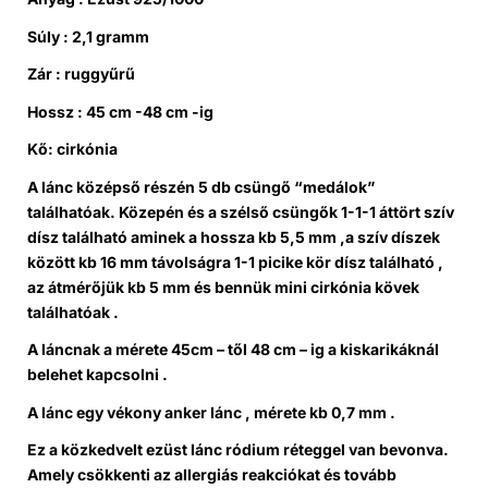
Súly : 2,1 gramm
Zár : ruggyűrű
Hossz : 45 cm -48 cm -ig
Kő: cirkónia
A lánc középső részén 5 db csüngő “medálok”
találhatóak. Közepén és a szélső csüngők 1-1-1 áttört szív
dísz található aminek a hossza kb 5,5 mm ,a szív díszek
között kb 16 mm távolságra 1-1 picike kör dísz található ,
az átmérőjük kb 5 mm és bennük mini cirkónia kövek
találhatóak .
A láncnak a mérete 45cm – től 48 cm – ig a kiskarikáknál
belehet kapcsolni .
A lánc egy vékony anker lánc , mérete kb 0,7 mm .
Ez a közkedvelt ezüst lánc ródium réteggel van bevonva.
Amely csökkenti az allergiás reakciókat és tovább