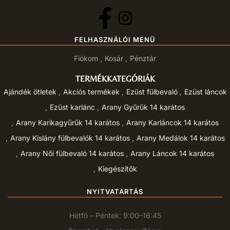
FELHASZNÁLÓI MENÜ
Fiókom
Kosár
Pénztár
TERMÉKKATEGÓRIÁK
Ajándék ötletek
Akciós termékek
Ezüst fülbevaló
Ezüst láncok
Ezüst karlánc
Arany Gyűrűk 14 karátos
Arany Karikagyűrűk 14 karátos
Arany Karláncok 14 karátos
Arany Kislány fülbevalók 14 karátos
Arany Medálok 14 karátos
Arany Női fülbevaló 14 karátos
Arany Láncok 14 karátos
Kiegészítők
NYITVATARTÁS
Hétfő – Péntek: 9:00–16:45